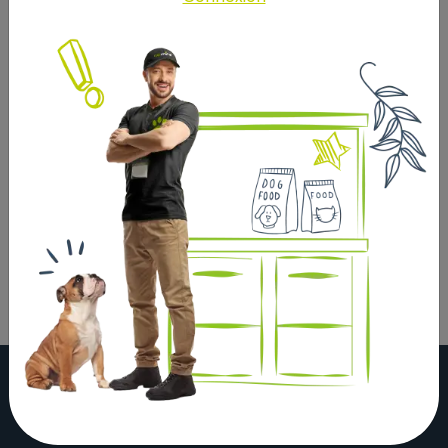
-
Ajouter au panier
Description
Laisser un avis
BAB'IN CLASSIQUE EFFORT 14 KG --PLUSDISPO-- AU 30
06 2026