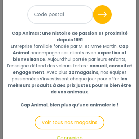
Code postal
Cap Animal : une histoire de passion et proximité
BAB'IN CLASSIQUE EFFORT 14 KG
depuis 1991
Entreprise familiale fondée par M. et Mme Martin,
Cap
BAB'IN
|
Réf : 3344951010358
Animal
accompagne ses clients avec
expertise et
BAB'IN CLASSIQUE EFFORT 14 KG
Lire la suite
bienveillance
. Aujourd’hui portée par leurs enfants,
l’enseigne défend des valeurs fortes :
accueil, conseil et
engagement
. Avec plus
22 magasins
, nos équipes
Sélectionner
Choisir mon magasin
passionnées s’investissent chaque jour pour offrir
les
meilleurs produits à des prix justes pour le bien être
de vos animaux
.
49
Livraison à domicile (offerte dès
,90 €
69€) :
Cap Animal, bien plus qu’une animalerie !
Prix au kg : 3.56 €
Disponible
Voir tous nos magasins
+
Connexion