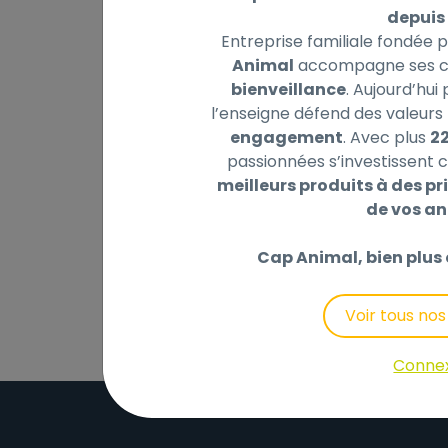
depuis 
Entreprise familiale fondée 
Animal
accompagne ses cl
bienveillance
. Aujourd’hui
l’enseigne défend des valeurs 
Description
Laisser un avis
engagement
. Avec plus
2
passionnées s’investissent c
Aliment diététique complet et équilibré pou
meilleurs produits à des pri
pancréatique exocrine et favorise la réduc
de vos a
sodium et en potassium, il est élaboré à b
faciliter la digestion ainsi que des prébio
Cap Animal, bien plus 
Voir tous no
Conne