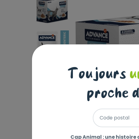
Toujours
u
proche d
Code postal
Cap Animal : une histoire 