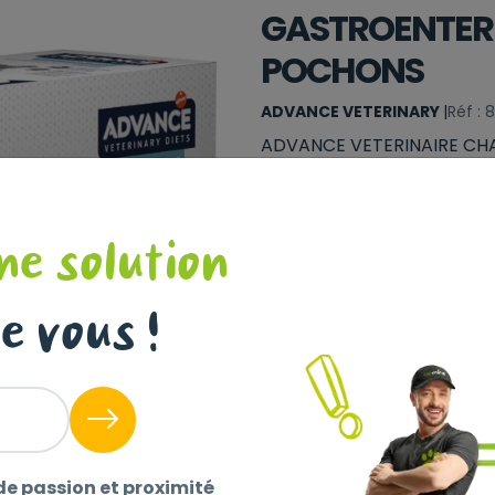
GASTROENTERIC
POCHONS
ADVANCE VETERINARY
|
Réf :
ADVANCE VETERINAIRE CH
DE 12 POCHONS
Lire la suit
Sélectionnez un magasin pour
ne solution
Collect !
e vous !
Livraison à domicile (off
Disponible
+
-
de passion et proximité