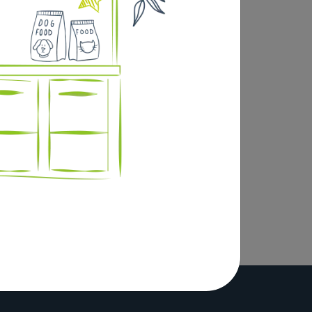
es de la digestion, l’insuffisance
ibres et avec une teneur plus élevée en
rces sélectionnées de protéines pour
estinale.Boite de 12 pochons de 85g