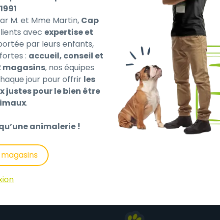
1991
par M. et Mme Martin,
Cap
ients avec
expertise et
 portée par leurs enfants,
fortes :
accueil, conseil et
2 magasins
, nos équipes
haque jour pour offrir
les
r chats adultes et chatons qui aide à compenser les troubl
x justes pour le bien être
tion des troubles de l’absorption intestinale. Pauvre en f
nimaux
.
ase d’ingrédients hautement digestes. Il contient des sou
tiques pour favoriser le bon développement de la flore int
qu’une animalerie !
s magasins
xion