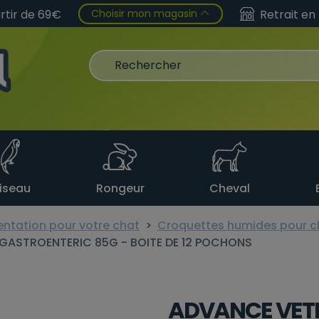
Choisir mon magasin
artir de 69€
Retrait en
iseau
Rongeur
Cheval
entation pour votre chat
Croquettes humides pour c
GASTROENTERIC 85G - BOITE DE 12 POCHONS
ADVANCE VETE