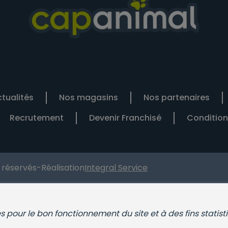
tualités
Nos magasins
Nos partenaires
Recrutement
Devenir Franchisé
Condition
s réservés
-
Réalisation
Integral Service
ies pour le bon fonctionnement du site et à des fins statist