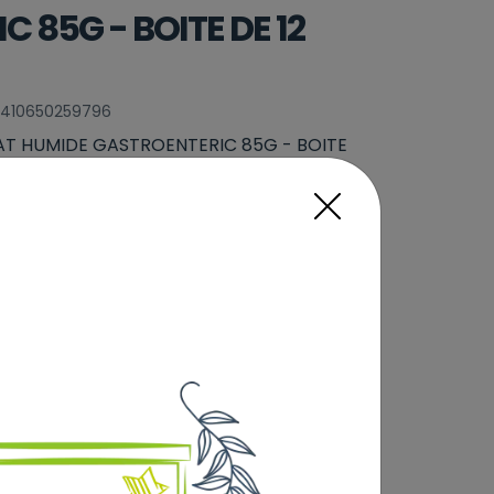
 85G - BOITE DE 12
 8410650259796
AT HUMIDE GASTROENTERIC 85G - BOITE
e
Sélectionner
 voir le tarif en Click &
17
,40 €
erte dès 69€) :
Prix au kg : 17.06 €
Ajouter au panier