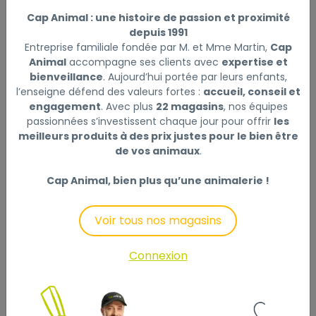
Cap Animal : une histoire de passion et proximité
depuis 1991
Description
Laisser un avis
Entreprise familiale fondée par M. et Mme Martin,
Cap
Animal
accompagne ses clients avec
expertise et
bienveillance
. Aujourd’hui portée par leurs enfants,
Aliment complet pour chiens ayant tendance à
l’enseigne défend des valeurs fortes :
accueil, conseil et
l'embonpoint et/ou stérilisés, de moyennes et
engagement
. Avec plus
22 magasins
, nos équipes
grandes races. Formulé avec des antioxydants
passionnées s’investissent chaque jour pour offrir
les
naturels, des matières premières végétales non OGM
meilleurs produits à des prix justes pour le bien être
et ne contient ni colorants, ni conservateurs, ni
de vos animaux
.
arômes artificiels. Fabriqué en Bretagne. Protéines
animales déshydratées 26% (volaille, porc). Maïs. Blé.
Cap Animal, bien plus qu’une animalerie !
Fibres de féveroles. Graisse de porc. Fibres de
pomme. Graines de lin. Hydrolysats de protéines
Voir tous nos magasins
animales. Pulpes de betterave. Pois. Levure de bière.
Sel de mer. Autolysats de poissons (0,5%). Artichaut.
Connexion
Fructo-oligosaccharides. Additifs nutritionnels :
Vitamine A 13600 UI. Vitamine D3 900 UI. Vitamine E
175 UI. Biotine 2,4 mg. CUIVRE 13 mg (Chélate de