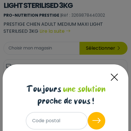
LIGHT STERILISED 3KG
PRO-NUTRITION PRESTIGE
|
Réf : 3269878440302
PRESTIGE CHIEN ADULT MEDIUM MAXI LIGHT
STERILISED 3KG
Lire la suite
Sélectionner
Choisir mon magasin
25
Livraison à domicile (offerte dès
,00 €
69€) :
Prix au kg : 8.33 €
Disponible
Toujours
une solution
+
proche de vous !
-
Ajouter au panier
Code postal