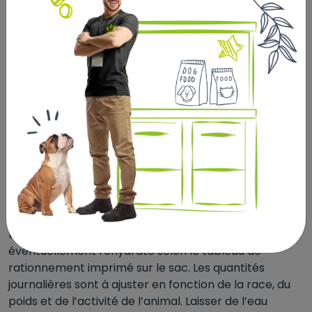
cuivre(II) et de glycine hydraté 4,5 mg, Sulfate de
cuivre(II) pentahydraté 8,5 mg). ZINC 157 mg
(Chélate de zinc de glycine hydraté 70 mg, Sulfate de
zinc monohydraté 87 mg). MANGANESE (Oxyde de
manganèse (II)) 52 mg. IODE (Iodate de calcium
anhydre) 2,2 mg. SELENIUM 0,21 mg (Sélénite de
sodium 0,05 mg, Levure séléniée inactivée 0,16 mg). L-
carnitine 50 mg. Additifs zootechniques :
Enterococcus faecium (4b1707) (Probiotiques) 1x109
UFC. Liants : Bentonite 9,5 g. Protéine brute 27.
Matières grasses brutes 9. Cellulose brute 7. Matières
minérales 7. Calcium 1,1. Phosphore 0,8. Oméga 6 1,5.
Oméga 3 0,8. Energie métabolisable 3210 kcal/kg.
Servir progressivement l’aliment en ménageant une
transition avec l’alimentation précédente, tel quel, ou
éventuellement réhydraté selon le tableau de
rationnement imprimé sur le sac. Les quantités
journalières sont à ajuster en fonction de la race, du
poids et de l’activité de l’animal. Laisser de l’eau