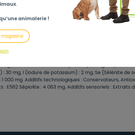
, graines de lin, graines de psyllium, feuilles d’Aloé Vera 
nimaux
.
es Saccharomyces cerevisiae (riche en Glucanes et MOS), 
qu’une animalerie !
 23%, Matières grasses brutes : 13%, Humidité : 8.5%, Cend
s magasins
mine + Chondroïtine : 550 mg/kg.
itamines : A (3a672a) : 22 000 UI, D3 (3a671) : 1 800 UI, E 
xion
 pentahydraté) : 21 mg, Cu (Chélate de cuivre (II) d'acid
anganèse d’acides aminés hydratés) : 5 mg, Zn (Sulfate 
: 30 mg, I (Iodure de potassium) : 2 mg, Se (Sélénite de s
: 1 000 mg. Additifs technologiques : Conservateurs, Antio
ts : E562 Sépiolite : 4 063 mg. Additifs sensoriels : Extraits 