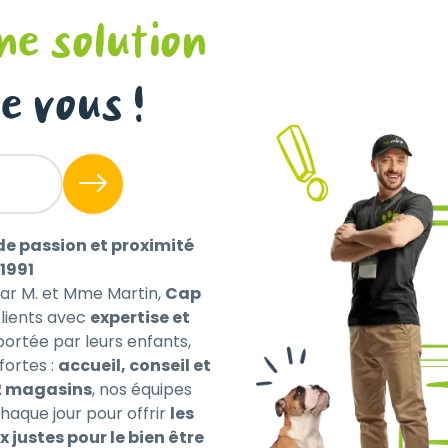
ne solution
e vous !
à réguler le transit et contribue à la sécurité digestive 
eneur faible en matières grasses en font l'aliment de choix 
ne intolérance aux lipides. Favorise le maintien du poids de
de passion et proximité
1991
par M. et Mme Martin,
Cap
ients avec
expertise et
 portée par leurs enfants,
ensibilité digestive
fortes :
accueil, conseil et
2 magasins
, nos équipes
maïs, protéine de maïs, graisse de canard, levure de bièr
haque jour pour offrir
les
e, huile d’anchois et sardines sauvages 1% (conservée av
x justes pour le bien être