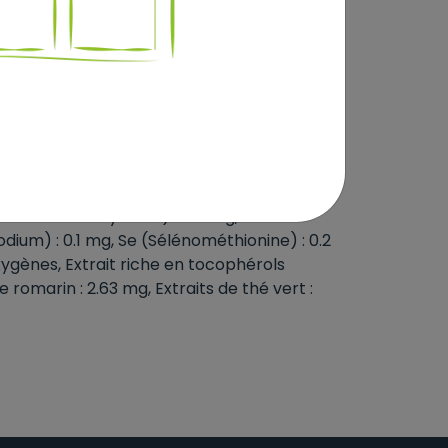
(écorce, pulpe), sulfate de chondroïtine,
yucca schidigera, camellia sp., quillaja
res brutes : 8.5%, Cellulose brute : 2.4%,
(3a700) : 500 mg, Taurine (3a370) : 500 mg.
es aminés hydratés) : 2 mg, Mn (Oxyde de
de zinc monohydraté) : 120 mg, Zn
odium) : 0.1 mg, Se (Sélénométhionine) : 0.2
xygènes, Extrait riche en tocophérols
de romarin : 2.63 mg, Extraits de thé vert :