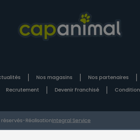
tualités
Nos magasins
Nos partenaires
Recrutement
Devenir Franchisé
Condition
s réservés
-
Réalisation
Integral Service