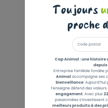
Toujours
u
proche d
Description
Laisser un avis
Code postal
BAB’IN LAB ADULTE MG, riche en agneau aide 
d'ingrédients de haute digestibilité et sa t
à l’allergie d’origine alimentaire et/ou à u
Cap Animal : une histoire 
(glucosamine, chondroïtine).
depuis 
Entreprise familiale fondée 
Taille de croquettes : 16 mm
Animal
accompagne ses cl
bienveillance
. Aujourd’hui
Utilisation : chien adulte de toutes tailles, s
l’enseigne défend des valeurs 
engagement
. Avec plus
2
Protéines d'agneau déshydratées 24%, riz, 
passionnées s’investissent c
protéines animales 2%, carotte déshydraté
meilleurs produits à des pri