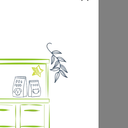
et cutanée des chiens adultes. La sélection
pour les chiens à la digestion sensible liée
 forme et le soutien articulaire
e 5%, pulpe de betterave, hydrolysat de
ec des tocophérols naturels),