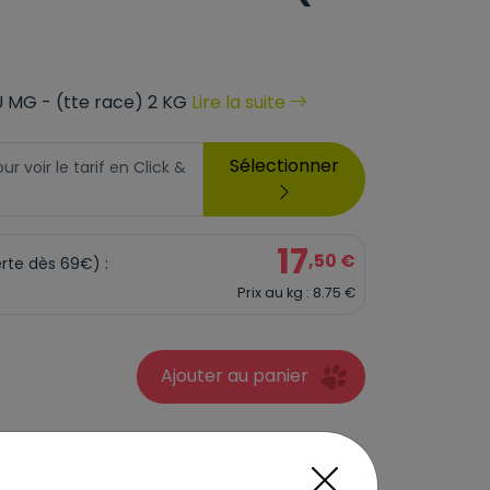
 MG - (tte race) 2 KG
Lire la suite
Sélectionner
 voir le tarif en Click &
17
,50 €
erte dès 69€) :
Prix au kg : 8.75 €
Ajouter au panier