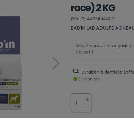
race) 2 KG
|
Réf : 3344951014400
BAB'IN LAB ADULTE AGNEAU
Sélectionnez un magasin pour
Collect !
Livraison à domicile (off
Disponible
+
-