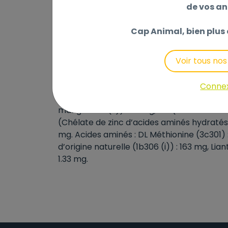
lignocellulose, glucosamine (origine marine)
de vos a
inuline de chicorée (FOS), parois de levur
saponaria.
Cap Animal, bien plus 
CONSTITUANTS ANALYTIQUES : Protéine brute :
Voir tous no
Calcium : 1.13%, Phosphore : 0.9%, Glucosa
ADDITIFS (au kg) : Additifs nutritionnels : V
Conne
Oligo-éléments : Cu (Sulfate de cuivre (II)
manganèse (II)) : 63 mg, Mn (Chélate de m
(Chélate de zinc d’acides aminés hydratés) 
mg. Acides aminés : DL Méthionine (3c301) 
d’origine naturelle (1b306 (i)) : 163 mg, Lian
1.33 mg.