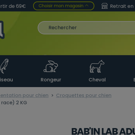
Choisir mon magasin
artir de 69€
Retrait en
iseau
Rongeur
Cheval
entation pour chien
Croquettes pour chien
 race) 2 KG
BAB'IN LAB AD