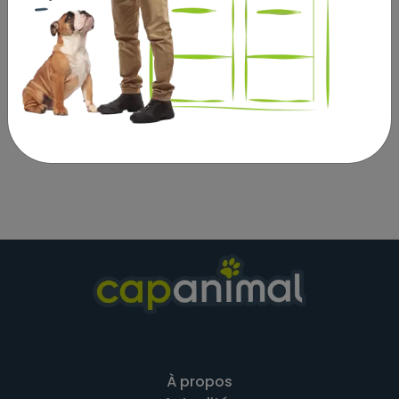
manganèse monohydraté : 4,3 mg (Mn 1,4 mg),
Sulfate de cuivre (II) pentahydraté : 6,2 mg (Cu 1,6
mg).
Constituants analytiques : humidité : 78%, protéine
brute : 8,2%, matières grasses brutes : 8%, cellulose
brute : 0,2%, cendres brutes : 2,5%. EM : 1100 kcal/kg –
4,6 MJ/kg.
À propos