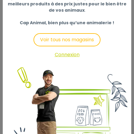
meilleurs produits à des prix justes pour le bien être
Description
Laisser un avis
de vos animaux
.
Cap Animal, bien plus qu’une animalerie !
L’alimentation humide pour chats, riche en protéines
animales, sans céréales ni gluten.
Voir tous nos magasins
Voir tableau de rationnement. Laisser de l’eau
Connexion
disponible en permanence. Servir à température
ambiante. Conserver dans un endroit frais et sec.
Conserver dans le réfrigérateur après ouverture.
Composition : poisson 78% (saumon 100%),
substances minérales, produits issus de la
transformation de plantes.
Additifs (au kg) : Additifs nutritionnels : vitamines : E :
23 mg, B1 : 0,9 mg, B6 : 0,4 mg, H (Biotine) : 0,08 mg,
acide folique : 0,005 mg, taurine : 200 mg, sulfate de
zinc monohydraté : 10,9 mg (Zn 3,9 mg), sulfate de