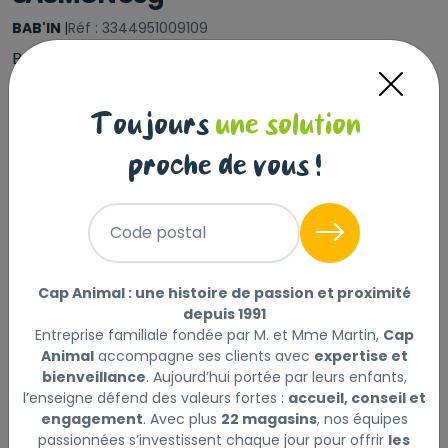
BAB'IN
|
Réf : 3344951009109
BAB'IN TERRINE CHAT ADULTE SAUMON 80g
Lire la
suite
Toujours
une solution
Sélectionner
Choisir mon magasin
proche de vous !
1
Livraison à domicile (offerte dès
,59 €
69€) :
Code postal
Prix au kg : 19.88 €
Disponible
Cap Animal : une histoire de passion et proximité
depuis 1991
+
Entreprise familiale fondée par M. et Mme Martin,
Cap
-
Animal
accompagne ses clients avec
expertise et
bienveillance
. Aujourd’hui portée par leurs enfants,
Ajouter au panier
l’enseigne défend des valeurs fortes :
accueil, conseil et
engagement
. Avec plus
22 magasins
, nos équipes
passionnées s’investissent chaque jour pour offrir
les