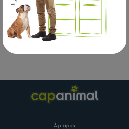
Composants analytiques :
Protéines 11,0 %; teneur en graisse 5,5 %; cendres
brutes 2,0 %; cellulose brute 0,4 %; humidité 78,0 %.
Composants analytiques :
Protéines 11,0 %; teneur en graisse 5,5 %; cendres
brutes 2,0 %; cellulose brute 0,4 %; humidité 78,0 %.
À propos