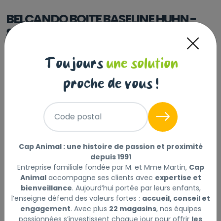
BELCANDO BOITE BASELINE HUHN -
800G
|
Réf : 4002633513434
Toujours
une solution
BELCANDO BOITE BASELINE HUHN - 800G
Lire la suite
proche de vous !
Sélectionner
Choisir mon magasin
Code postal
Livraison à domicile (offerte dès
Cap Animal : une histoire de passion et proximité
69€) :
depuis 1991
Non disponible en ligne
Entreprise familiale fondée par M. et Mme Martin,
Cap
Animal
accompagne ses clients avec
expertise et
bienveillance
. Aujourd’hui portée par leurs enfants,
l’enseigne défend des valeurs fortes :
accueil, conseil et
engagement
. Avec plus
22 magasins
, nos équipes
Description
Laisser un avis
passionnées s’investissent chaque jour pour offrir
les