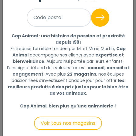
Aliment complet sans céréales pour chatons et
Code postal
chattes en fin de gestation et en lactation. Pure Life
vous offre des recettes ultra-appétentes conçues
pour apporter un confort digestif optimal, et le juste
Cap Animal : une histoire de passion et proximité
équilibre de nutriments essentiels pour la vitalité et le
depuis 1991
bien-être de votre animal. La composition répond aux
Entreprise familiale fondée par M. et Mme Martin,
Cap
besoins nutritionnels spécifiques du chaton pour lui
Animal
accompagne ses clients avec
expertise et
assurer une croissance saine : huile de poisson pour le
bienveillance
. Aujourd’hui portée par leurs enfants,
l’enseigne défend des valeurs fortes :
accueil, conseil et
développement cérébral, extraits de levure pour le
engagement
. Avec plus
22 magasins
, nos équipes
soutien de son système immunitaire. Ingrédients
passionnées s’investissent chaque jour pour offrir
les
d’origine naturelle et non OGM. Fabrication 100%
meilleurs produits à des prix justes pour le bien être
française. Sans colorants, sans conservateurs, sans
de vos animaux
.
arômes artificiels. Emballage recyclable. Protéines
animales déshydratées 37% (volaille, porc). Fécule de
Cap Animal, bien plus qu’une animalerie !
pomme de terre. Graisse animale (canard, volaille).
Amidon de pois. Pois*. Graines de lin*. Protéines
Voir tous nos magasins
déshydratées de sardine (4%). Fibres de pomme*.
Hydrolysats de protéines animales. Patate douce*.