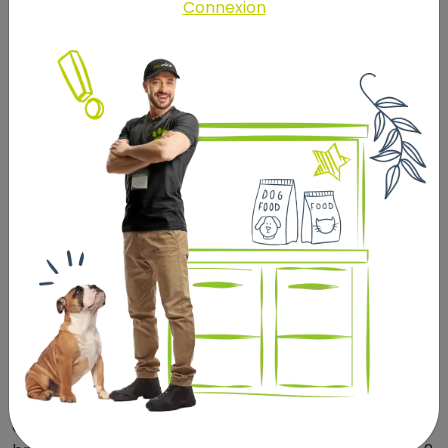
Connexion
Levure de bière. Artichaut*. Autolysats de poissons*
(0,5%). Huile de poisson (0,5%). Carottes
déshydratées*. Fructo-oligosaccharides. Fenouil*.
Algues*. Extraits de levure (0,08%) (Saccharomyces
cerevisiae, Ciberlindera Jadini). Courges*.
Canneberge*. Cassis*. Grenade*. Yucca*. Acérola*.
Argousier*. Myrtille*. Melon*. * ingrédients d'origine
naturelle. Additifs nutritionnels : Vitamine A 22000 UI.
Vitamine D3 2000 UI. Vitamine E 200 UI. CUIVRE 17,4
mg (Chélate de cuivre(II) et de glycine hydraté 2,5
mg, Sulfate de cuivre(II) pentahydraté 14,9 mg). ZINC
128 mg (Chélate de zinc de glycine hydraté 40 mg,
Sulfate de zinc monohydraté 88 mg). MANGANESE
(Oxyde de manganèse (II)) 96 mg. IODE (Iodate de
calcium anhydre) 1,8 mg. SELENIUM 0,07 mg (Sélénite
de sodium 0,02 mg, Levure séléniée inactivée 0,05
mg). Taurine 2,2 g. Additifs zootechniques : Chlorure
d'ammonium 5 g. Liants : Bentonite 10,9 g. Protéine