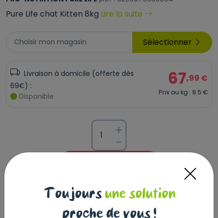
Pure Life chat Kitten 8kg
Lire la suite
Sélectionner
Choisir mon magasin
67
Livraison à domicile (offerte dès
,99 €
69€) :
Prix au kg : 8.5 €
Disponible
+
-
Ajouter au panier
Toujours
une solution
Description
Laisser un avis
proche de vous !