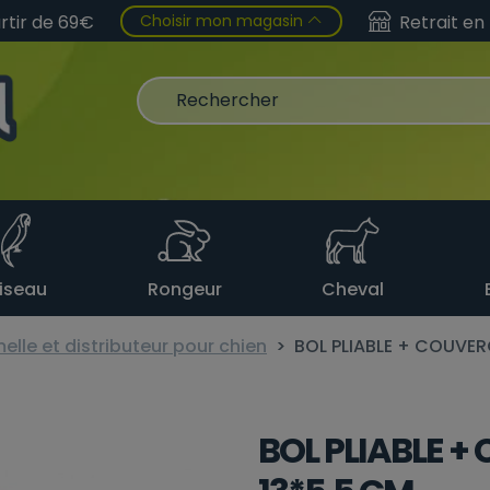
Choisir mon magasin
artir de 69€
Retrait en
iseau
Rongeur
Cheval
lle et distributeur pour chien
BOL PLIABLE + COUVER
BOL PLIABLE +