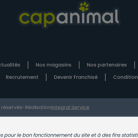
tualités
Nos magasins
Nos partenaires
Recrutement
Devenir Franchisé
Condition
s réservés
-
Réalisation
Integral Service
ies pour le bon fonctionnement du site et à des fins statist