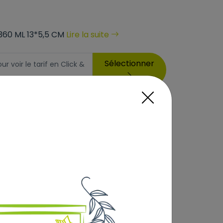
360 ML 13*5,5 CM
Lire la suite
Sélectionner
 voir le tarif en Click &
6
erte dès 69€) :
,50 €
Ajouter au panier