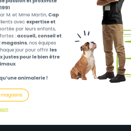
de passion et proximité
1991
par M. et Mme Martin,
Cap
ients avec
expertise et
 portée par leurs enfants,
fortes :
accueil, conseil et
2 magasins
, nos équipes
haque jour pour offrir
les
 ou dans son sac après utilisation.
x justes pour le bien être
on de croquettes, et une fois mangée on peut plier le b
nimaux
.
ter, se déplie en 1 seconde, peut se fixer sur une laisse o
qu’une animalerie !
TPE, PP, ABS
s magasins
xion