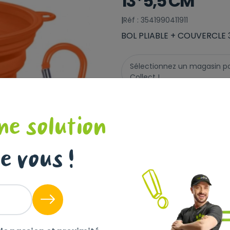
13*5,5 CM
|
Réf : 3541990411911
BOL PLIABLE + COUVERCLE 
Sélectionnez un magasin pour
Collect !
Livraison à domicile (off
ne solution
Disponible
e vous !
+
-