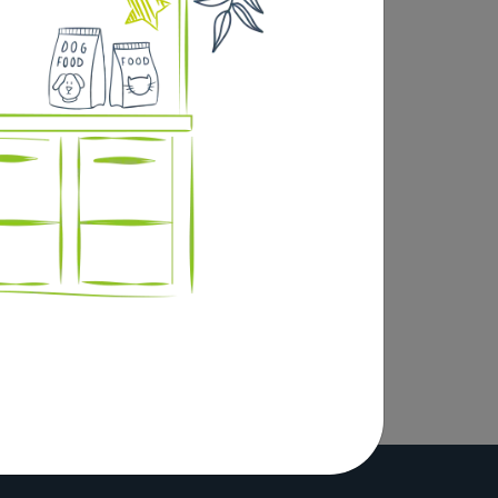
ol pour moins d?encombrement.
u un sac à dos grâce au