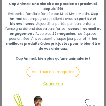
Cap Animal : une histoire de passion et proximité
depuis 1991
Distributeur automatique pet feeder
Entreprise familiale fondée par M. et Mme Martin,
Cap
Animal
accompagne ses clients avec
expertise et
|
Réf : 3469980026412
bienveillance
. Aujourd’hui portée par leurs enfants,
Distributeur automatique pet feeder
Lire la suite
l’enseigne défend des valeurs fortes :
accueil, conseil et
engagement
. Avec plus
22 magasins
, nos équipes
passionnées s’investissent chaque jour pour offrir
les
Sélectionner
Choisir mon magasin
meilleurs produits à des prix justes pour le bien être
de vos animaux
.
Livraison à domicile (offerte dès
Cap Animal, bien plus qu’une animalerie !
69€) :
Non disponible en ligne
Voir tous nos magasins
Connexion
Description
Laisser un avis