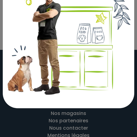
Distributeur de croquettes programmable et
sécurisé sur batterie
À propos
Actualités
Nos magasins
Nos partenaires
Nous contacter
Mentions légales