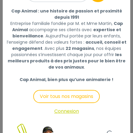
Cap Animal : une histoire de passion et proximité
Description
Laisser un avis
depuis 1991
Entreprise familiale fondée par M. et Mme Martin,
Cap
Animal
accompagne ses clients avec
expertise et
Aliment complet pour chiots, de grandes races.
bienveillance
. Aujourd’hui portée par leurs enfants,
Formulé avec des antioxydants naturels, des
l’enseigne défend des valeurs fortes :
accueil, conseil et
matières premières végétales non OGM et ne
engagement
. Avec plus
22 magasins
, nos équipes
contient ni colorants, ni conservateurs, ni arômes
passionnées s’investissent chaque jour pour offrir
les
meilleurs produits à des prix justes pour le bien être
artificiels. Fabriqué en Bretagne. Protéines animales
de vos animaux
.
déshydratées 28% (volaille, porc). Maïs. Riz. Graisse de
porc. Fibres de pomme. Poissons déshydratés.
Cap Animal, bien plus qu’une animalerie !
Graines de lin (3,5%). Hydrolysats de protéines
animales. Levure de bière. Huile de coco. Œuf. Huile de
Voir tous nos magasins
poisson (0,5%). Autolysats de poissons (0,4%). Fibres
de psyllium. Sel de mer. Fructo-oligosaccharides.
Connexion
Peptides marins (0,04%) (collagène hydrolysé de
type II). Extraits de levure (0,04%) (Saccharomyces
cerevisiae, Ciberlindera Jadini). Additifs nutritionnels :