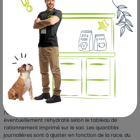
Vitamine A 17000 UI. Vitamine D3 1100 UI. Vitamine E
220 UI. Vitamine C 190 mg. CUIVRE 13 mg (Chélate de
cuivre(II) et de glycine hydraté 4,3 mg, Sulfate de
cuivre(II) pentahydraté 8,7 mg). ZINC 156 mg
(Chélate de zinc de glycine hydraté 69,5 mg, Sulfate
de zinc monohydraté 86,5 mg). MANGANESE (Oxyde
de manganèse (II)) 52 mg. IODE (Iodate de calcium
anhydre) 2,2 mg. SELENIUM 0,08 mg (Sélénite de
sodium 0,02 mg, Levure séléniée inactivée 0,06 mg).
Additifs zootechniques : Enterococcus faecium
(4b1707) (Probiotiques) 1x109 UFC. Liants : Bentonite
10,3 g. Protéine brute 30. Matières grasses brutes 16.
Cellulose brute 2. Matières minérales 7. Calcium 1,35.
Phosphore 0,9. Oméga 3 1,2. Servir progressivement
l’aliment en ménageant une transition avec
l’alimentation précédente, tel quel, ou
éventuellement réhydraté selon le tableau de
rationnement imprimé sur le sac. Les quantités
journalières sont à ajuster en fonction de la race, du