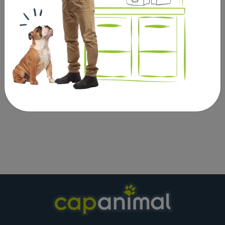
lactoferrine et lysozyme) qui aide à rééquilibrer la
flore buccale et à retarder la prolifération des
mauvaises bactéries impliquées dans la formation
de la plaque dentaire, du tartre et de la mauvaise
haleine chez le chien.
Produit d'hygiène vétérinaire.Taille S (convient aux
chiens de - 15kg)