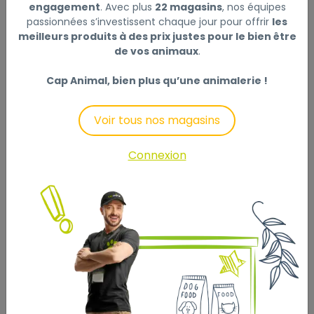
engagement
. Avec plus
22 magasins
, nos équipes
-
passionnées s’investissent chaque jour pour offrir
les
meilleurs produits à des prix justes pour le bien être
Ajouter au panier
de vos animaux
.
Cap Animal, bien plus qu’une animalerie !
Description
Laisser un avis
Voir tous nos magasins
N°1 chez Les vétérinaires. Offre une haleine fraîche.
Connexion
Produits anti-tartre et anti-Plaque pour des gencives
saines.
Les lamelles à mâcher PROZYM® sont des lamelles en
peau de boeuf 100% extrudées. Peau de boeuf, Arôme
de volaille, Glucose Oxydase, Lactosérum (dont
lactopéroxydase, lactoferrine et lysozyme).
Elles sont recouvertes d’un enrobage enzymatique (à
base de glucose oxydase, lactopéroxydase,