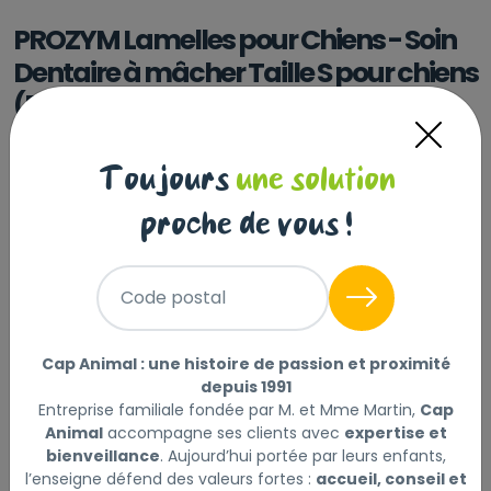
PROZYM Lamelles pour Chiens - Soin
Dentaire à mâcher Taille S pour chiens
(5-15kg) - 15 lamelles
PROZYM
|
Réf : 3411112961771
Toujours
une solution
PROZYM Lamelles pour Chiens - Soin Dentaire à
mâcher Taille S pour chiens (5-15kg) - 15 lamelles
Lire
proche de vous !
la suite
Sélectionner
Choisir mon magasin
Code postal
17
Livraison à domicile (offerte dès
Cap Animal : une histoire de passion et proximité
,30 €
depuis 1991
69€) :
Prix au kg : 104.85 €
Entreprise familiale fondée par M. et Mme Martin,
Cap
Disponible
Animal
accompagne ses clients avec
expertise et
bienveillance
. Aujourd’hui portée par leurs enfants,
l’enseigne défend des valeurs fortes :
accueil, conseil et
+