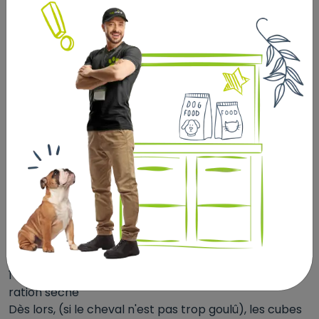
cheval ;
- En ration complément du foin, de l‘herbe, de la
paille de litière ou autre nature de fourrage distribué :
quantité pour chevaux : 2 à 5 KG / jour / cheval, pour
sécuriser, compléter et équilibrer la ration
quotidienne de fibres indispensables au bon équilibre
nutritionnel et physiologique de votre cheval.
Les cubes peuvent être secs, en l’état, ou humides, à
différents stades de réhydratation (selon
préférences ou besoins spécifiques) ... jusqu’à l’aspect
soupe ou barbotage.
3 OPTIONS DE PRÉPARATION :
1°/ Si cheval dispose d'une dentition correcte : en
ration sèche
Dès lors, (si le cheval n'est pas trop goulû), les cubes