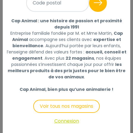
Code postal
- LES CONTRAINTES CONTEXTUELLES DE PRÉPARATION
ET DISTRIBUTION
Cap Animal : une histoire de passion et proximité
depuis 1991
Entreprise familiale fondée par M. et Mme Martin,
Cap
- LES OBJECTIFS NUTRITIONNELS
Animal
accompagne ses clients avec
expertise et
bienveillance
. Aujourd’hui portée par leurs enfants,
Il est important de noter que les cubes de fourrage
l’enseigne défend des valeurs fortes :
accueil, conseil et
pour chevaux ne doivent pas être confondus avec les
engagement
. Avec plus
22 magasins
, nos équipes
granulés ou les aliments concentrés pour chevaux. La
passionnées s’investissent chaque jour pour offrir
les
ration de fibres sèches (environ 8 à 12% d’humidité)
meilleurs produits à des prix justes pour le bien être
usuellement préconisée est de 1 à 1,5 Kg pour 100 Kg
de vos animaux
.
de poids vif du cheval.
Cap Animal, bien plus qu’une animalerie !
COMMENT L'UTILISER ?
Voir tous nos magasins
- En substitut complet du foin classique, distribuer
l’équivalent en poids de la ration quotidienne de foin
Connexion
classique. Ration moyenne / cheval : 5 à 8 KG / jour /