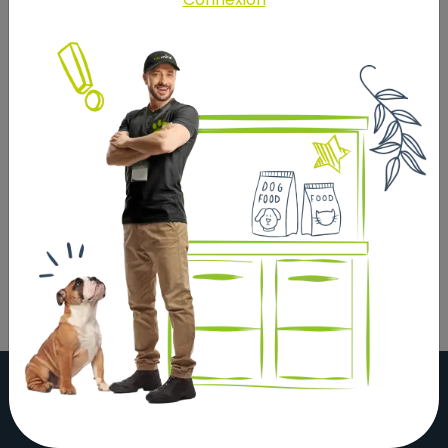
Crème dermatologique vétérinaire aux propriétés
multiples : Action anti léchage; Action hydratante et
adoucissante de la glycérine et allantoïne; Action
cicatrisante et filmogène de l'extrait de calendula et
d'echinacea ; Limitation de la prolifération
bactérienne grâce à l'huile essentielle d'eucalyptus ;
Action décongestionnante de l'huile essentielle de
menthe. Sa formule
originale à base de beurre de karité nourrit et
favorise la régénération cutanée.