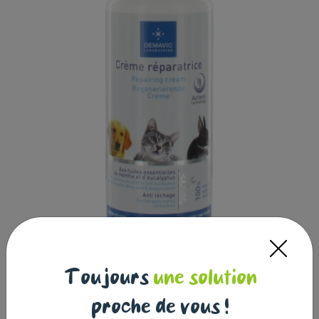
Crème réparatrice tube 200ml
Toujours
une solution
DEMAVIC
|
Réf : 3760083695667
proche de vous !