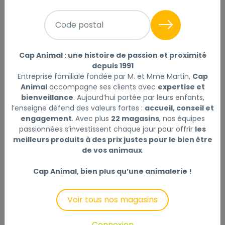
Crème réparatrice tube 200ml
Lire la suite
Code postal
Sélectionner
Choisir mon magasin
Cap Animal : une histoire de passion et proximité
13
Livraison à domicile (offerte dès
depuis 1991
,50 €
69€) :
Entreprise familiale fondée par M. et Mme Martin,
Cap
Prix au kg : 59.73 €
Animal
accompagne ses clients avec
expertise et
Disponible
bienveillance
. Aujourd’hui portée par leurs enfants,
l’enseigne défend des valeurs fortes :
accueil, conseil et
engagement
. Avec plus
22 magasins
, nos équipes
+
passionnées s’investissent chaque jour pour offrir
les
-
meilleurs produits à des prix justes pour le bien être
de vos animaux
.
Ajouter au panier
Cap Animal, bien plus qu’une animalerie !
Voir tous nos magasins
Description
Laisser un avis
Connexion