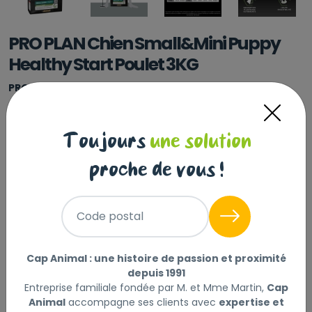
PRO PLAN Chien Small&Mini Puppy
Healthy Start Poulet 3KG
PRO PLAN
|
Réf : 7613035114340
PRO PLAN Chien Small&Mini Puppy Healthy Start
Poulet 3KG
Lire la suite
Toujours
une solution
Sélectionner
proche de vous !
Choisir mon magasin
Livraison à domicile (offerte dès
Code postal
69€) :
Non disponible en ligne
Cap Animal : une histoire de passion et proximité
Ce produit n'est disponible qu'en Click & Collect.
depuis 1991
Veuillez sélectionner un magasin.
Entreprise familiale fondée par M. et Mme Martin,
Cap
Animal
accompagne ses clients avec
expertise et