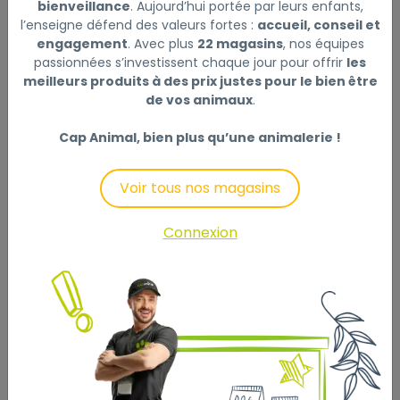
bienveillance
. Aujourd’hui portée par leurs enfants,
l’enseigne défend des valeurs fortes :
accueil, conseil et
engagement
. Avec plus
22 magasins
, nos équipes
Description
Laisser un avis
passionnées s’investissent chaque jour pour offrir
les
meilleurs produits à des prix justes pour le bien être
de vos animaux
.
Aliment complet pour chiots de petite et très petite
taille. Enrichi en colostrum pour aider à renforcer la
Cap Animal, bien plus qu’une animalerie !
réponse immunitaire des chiots jusqu'à 50% de plus.
Une combinaison adaptée des teneurs en protéines
Voir tous nos magasins
et en matières grasses pour favoriser une croissance
saine et une bonne santé à long terme. Formulé pour
Connexion
une bonne hygiène bucco-dentaire. Sans colorants
ajoutés. Une nutrition basée sur la science,
développée par les vétérinaires Purina. Convient
également aux chiennes en gestation ou en lactatio.
Composition : Poulet de haute qualité (20%) (dont dos
et coffre), Protéines de volaille déshydratées, Blé,
Graisses animales, Farine de soja, Riz (7%), Farine de
protéines de maïs, Pulpe de betterave déshydratée,