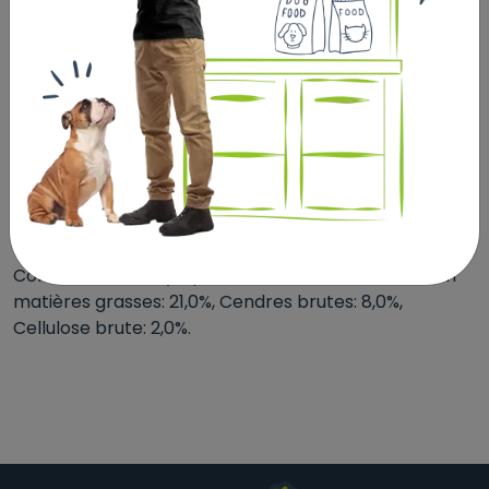
Maïs, Gluten de blé, Substances minérales, Huile de
poisson, Œufs déshydratés, Hydrolysat, Colostrum
déshydraté (0,1%).
Additifs nutritionnels: UI/kg: Vit A: 34000; Vit D3: 1100;
Vit E: 200; mg/kg: Vit C: 120; Sulfate de fer (II)
monohydraté: (Fe: 130); Iodate de calcium anhydre: (I:
2,0); Sulfate de cuivre (II) pentahydraté: (Cu: 14);
Sulfate manganeux monohydraté: (Mn: 48); Sulfate
de zinc monohydraté: (Zn: 120); Sélénite de sodium:
(Se: 0,14).
Constituants analytiques: Protéine: 32,0%, Teneur en
matières grasses: 21,0%, Cendres brutes: 8,0%,
Cellulose brute: 2,0%.