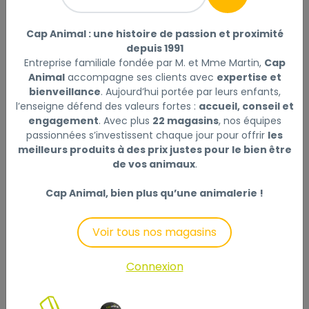
Flexi Laisse à enrouleur New
Classic Corde Rouge, XS- 3 mètres
Cap Animal : une histoire de passion et proximité
|
Réf : 4000498022405
depuis 1991
Entreprise familiale fondée par M. et Mme Martin,
Cap
Flexi Laisse à enrouleur New Classic Corde Rouge, XS-
Animal
accompagne ses clients avec
expertise et
3 mètres
Lire la suite
bienveillance
. Aujourd’hui portée par leurs enfants,
l’enseigne défend des valeurs fortes :
accueil, conseil et
Sélectionner
engagement
. Avec plus
22 magasins
, nos équipes
Choisir mon magasin
passionnées s’investissent chaque jour pour offrir
les
meilleurs produits à des prix justes pour le bien être
de vos animaux
.
Livraison à domicile (offerte dès
69€) :
Cap Animal, bien plus qu’une animalerie !
Non disponible en ligne
Voir tous nos magasins
Connexion
Description
Laisser un avis