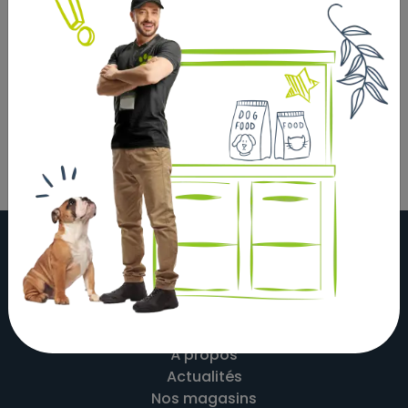
Cette laisse enrouleur rouge est parfaite pour les
petits chiens jusqu'à 8kg. Avec une poignée pratique,
un bouton de frein et un bouton de blocage pour un
contrôle supplémentaire. Fabriquée en plastique
durable avec un mousqueton chromé.
À propos
Actualités
Nos magasins