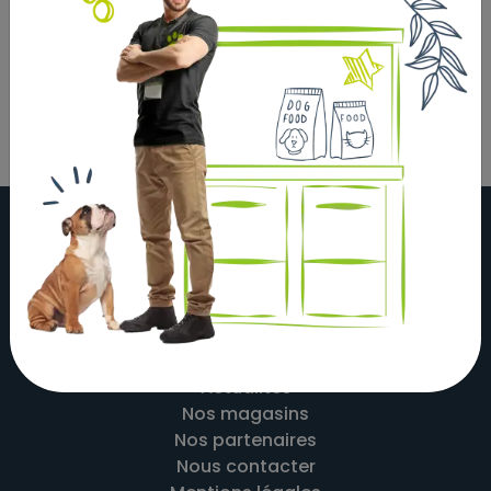
chromé. Longueur de 5m, adapté aux chiens jusqu'à
25kg.
À propos
Actualités
Nos magasins
Nos partenaires
Nous contacter