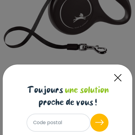
Toujours
une solution
proche de vous !
Flexi Laisse à enrouleur New
Code postal
Classic Tape Noir, Medium- 5 mètres