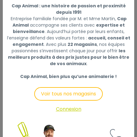
FLEXI
|
Réf : 4000498032220
Cap Animal : une histoire de passion et proximité
Flexi Laisse à enrouleur New Classic Tape Noir,
depuis 1991
Medium- 5 mètres
Lire la suite
Entreprise familiale fondée par M. et Mme Martin,
Cap
Animal
accompagne ses clients avec
expertise et
bienveillance
. Aujourd’hui portée par leurs enfants,
Sélectionner
Choisir mon magasin
l’enseigne défend des valeurs fortes :
accueil, conseil et
engagement
. Avec plus
22 magasins
, nos équipes
passionnées s’investissent chaque jour pour offrir
les
Livraison à domicile (offerte dès
meilleurs produits à des prix justes pour le bien être
69€) :
de vos animaux
.
Non disponible en ligne
Cap Animal, bien plus qu’une animalerie !
Voir tous nos magasins
Description
Laisser un avis
Connexion
Ce laisse rétractable avec poignée, bouton de frein
et bouton de blocage est idéal pour votre chien actif
! Fabriqué en plastique durable avec mousqueton