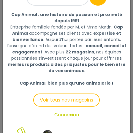
Premium collier, M–L: 35–55 cm/20 mm, rouge
Lire la
suite
Cap Animal : une histoire de passion et proximité
depuis 1991
Sélectionner
Choisir mon magasin
Entreprise familiale fondée par M. et Mme Martin,
Cap
Animal
accompagne ses clients avec
expertise et
bienveillance
. Aujourd’hui portée par leurs enfants,
Livraison à domicile (offerte dès
l’enseigne défend des valeurs fortes :
accueil, conseil et
5
,99 €
69€) :
engagement
. Avec plus
22 magasins
, nos équipes
Disponible
passionnées s’investissent chaque jour pour offrir
les
meilleurs produits à des prix justes pour le bien être
de vos animaux
.
+
Cap Animal, bien plus qu’une animalerie !
-
Ajouter au panier
Voir tous nos magasins
Connexion
Description
Laisser un avis