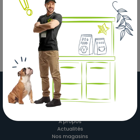
Bande tissée réglable en continu avec boucle
réduisant la traction à partir de la taille S–M contrôlé
par un organisme indépendant pour le bien-être
animal et la protection des animaux
À propos
Actualités
Nos magasins