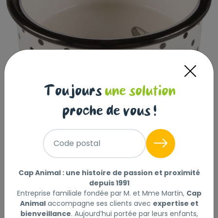
Toujours
une solution
proche de vous !
Gamelle, en céramique, 0,3 l/ø 12 cm,
blanc/noir
Code postal
TRIXIE
|
Réf : 4011905251202
Gamelle, en céramique, 0,3 l/ø 12 cm, blanc/noir
Lire
Cap Animal : une histoire de passion et proximité
depuis 1991
la suite
Entreprise familiale fondée par M. et Mme Martin,
Cap
Animal
accompagne ses clients avec
expertise et
Sélectionner
Choisir mon magasin
bienveillance
. Aujourd’hui portée par leurs enfants,