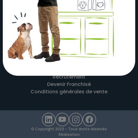
À propos
Actualités
Nos magasins
Nos partenaires
Nous contacter
Mentions légales
Recrutement
Devenir Franchisé
Conditions générales de vente
© Copyright 2023 - Tous droits réservés
Réalisation