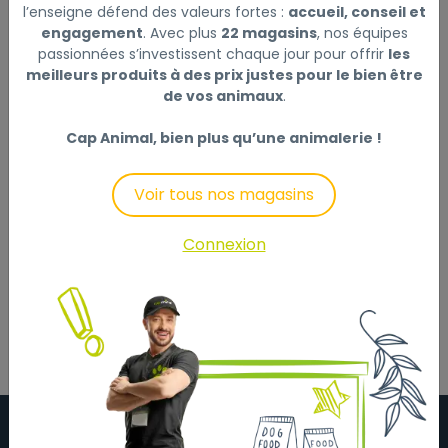
l’enseigne défend des valeurs fortes :
accueil, conseil et
engagement
. Avec plus
22 magasins
, nos équipes
Livraison à domicile (offerte dès
passionnées s’investissent chaque jour pour offrir
les
meilleurs produits à des prix justes pour le bien être
69€) :
de vos animaux
.
Non disponible en ligne
Cap Animal, bien plus qu’une animalerie !
Voir tous nos magasins
Description
Laisser un avis
Connexion
A poisavec motif de chat dans le style Zentangle