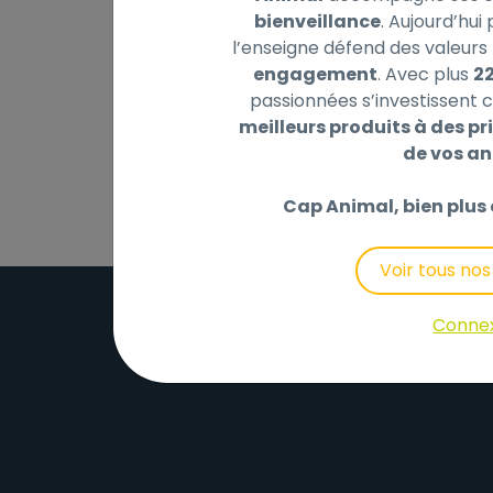
bienveillance
. Aujourd’hui
Description
Laisser un avis
l’enseigne défend des valeurs 
engagement
. Avec plus
2
passionnées s’investissent c
balles supplémentaires également utilisabl
meilleurs produits à des pri
en plastique
de vos a
Cap Animal, bien plus 
Voir tous no
Conne