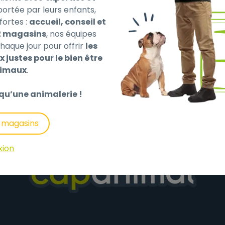
 portée par leurs enfants,
fortes :
accueil, conseil et
2 magasins
, nos équipes
haque jour pour offrir
les
es, par ex. art 4109, 4521 et 45567
x justes pour le bien être
nimaux
.
qu’une animalerie !
s magasins
xion