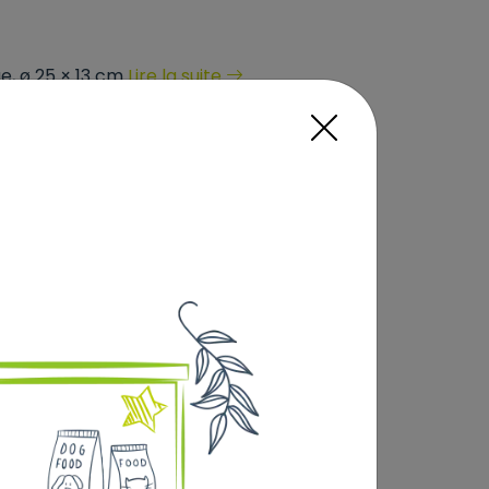
ue, ø 25 × 13 cm
Lire la suite
Sélectionner
 voir le tarif en Click &
erte dès 69€) :