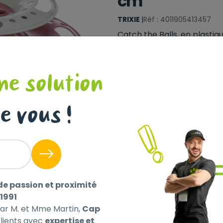
cm
TRIXIE
|
Réf : 4011905413457
Catch the Balls, en plastiq
Sélectionnez un magasin pour
Collect !
ne solution
e vous !
Livraison à domicile (off
Non disponible en ligne
de passion et proximité
1991
par M. et Mme Martin,
Cap
ients avec
expertise et