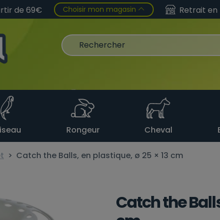
Choisir mon magasin
artir de 69€
Retrait en
iseau
Rongeur
Cheval
t
Catch the Balls, en plastique, ø 25 × 13 cm
Catch the Balls