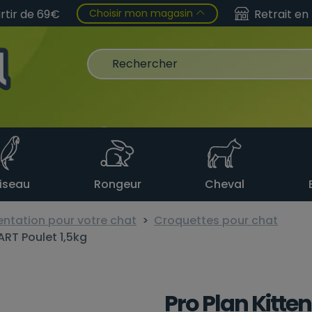
Choisir mon magasin
artir de 69€
Retrait en
iseau
Rongeur
Cheval
entation pour votre chat
Croquettes pour chat
ART Poulet 1,5kg
Pro Plan Kitte