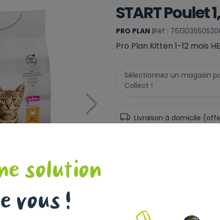
START Poulet 1
PRO PLAN
|
Réf : 761303650520
Pro Plan Kitten 1-12 mois 
Sélectionnez un magasin pour
Collect !
Livraison à domicile (off
Non disponible en ligne
Ce produit n'est disponible
magasin.
ne solution
e vous !