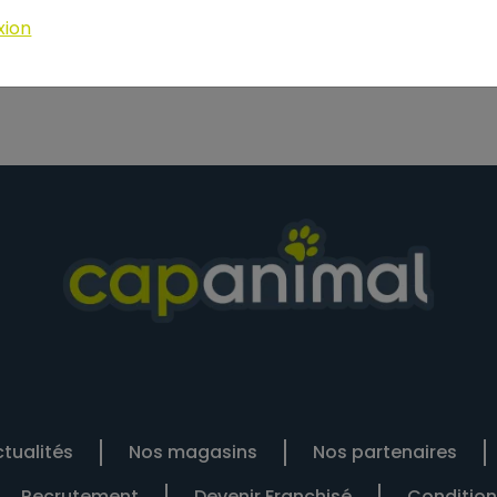
Teneur en matières grasses: 20%, Cendres brutes: 7,5%, Cel
xion
tualités
Nos magasins
Nos partenaires
Recrutement
Devenir Franchisé
Condition