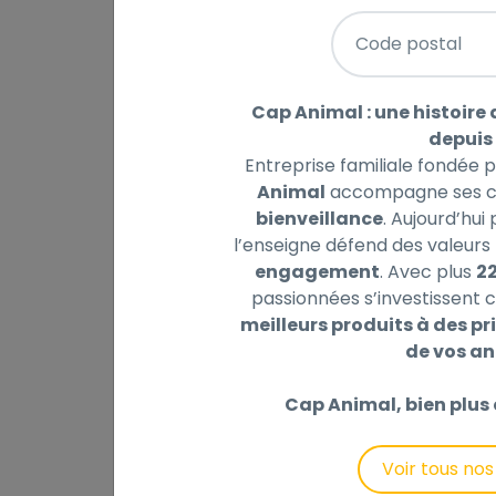
Code postal
Cap Animal : une histoire 
Description
Laisser un avis
depuis 
Entreprise familiale fondée 
Animal
accompagne ses cl
Aliment complet pour chatons. Renforce l
bienveillance
. Aujourd’hui
développement sain de la vue et du cerve
l’enseigne défend des valeurs 
*Données de recherches internes Purina, 2
engagement
. Avec plus
2
à une croissance saine des os et des muscl
passionnées s’investissent c
POULET. Sans colorants ajoutés. Sans arôm
meilleurs produits à des pri
Composition : Poulet de haute qualité (20%)
de vos a
Maïs, Farine de protéines de maïs, Protéin
poisson, Colostrum (0,10%).
Cap Animal, bien plus 
Additifs nutritionnels : UI/kg: Vit A: 36 500;
anhydre: (I: 2,5); Sulfate de cuivre (II) p
Voir tous no
150); Sélénite de sodium: (Se: 0,18). Antiox