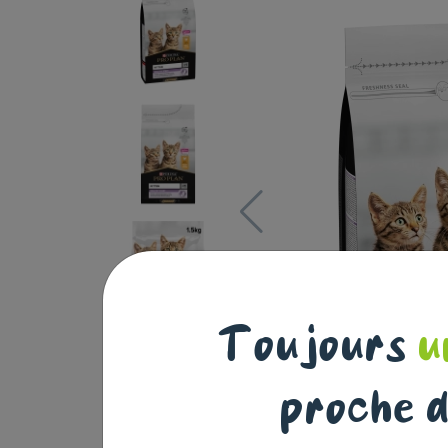
Toujours
u
proche d