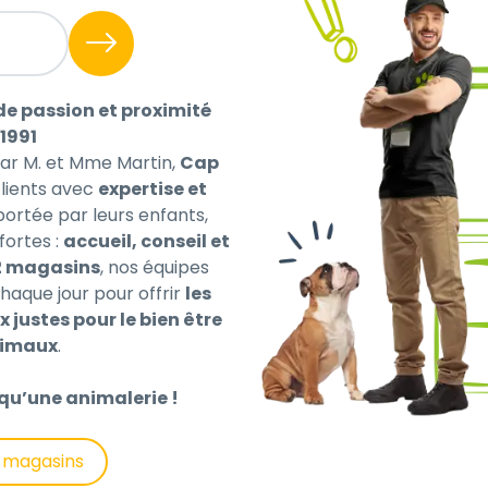
de passion et proximité
1991
par M. et Mme Martin,
Cap
ients avec
expertise et
a réponse immunitaire du chaton. Contient du DHA (acid
 portée par leurs enfants,
au. Formulé avec du colostrum pour renforcer la réponse
fortes :
accueil, conseil et
010. Effets du colostrum sur la réponse immunitaire de
2 magasins
, nos équipes
es grâce à des niveaux élevés de protéines et à une tene
haque jour pour offrir
les
es ajoutés.
x justes pour le bien être
 (dont dos et coffre), Protéines de volaille déshydratées,
nimaux
.
es de pois, Amidon de maïs, Œufs déshydratés, Substances 
qu’une animalerie !
 Vit D3: 1200; Vit E: 670; mg/kg: Vit C: 140; Sulfate de fer (
entahydraté: (Cu: 17); Sulfate manganeux monohydraté: (Mn:
s magasins
ygènes.