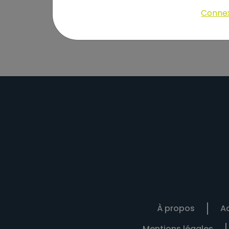
Constituants analytiques : Protéine: 40%, 
docosahexaénoïque): 0,05%.
Conne
À propos
Ac
Mentions légales