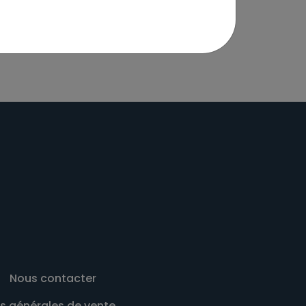
lulose brute: 1%, DHA (Acide
Nous contacter
s générales de vente