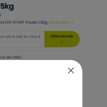
,5kg
8
HEALTHY START Poulet 1,5kg
Lire la suite
Sélectionner
 voir le tarif en Click &
erte dès 69€) :
 qu'en Click & Collect. Veuillez sélectionner un