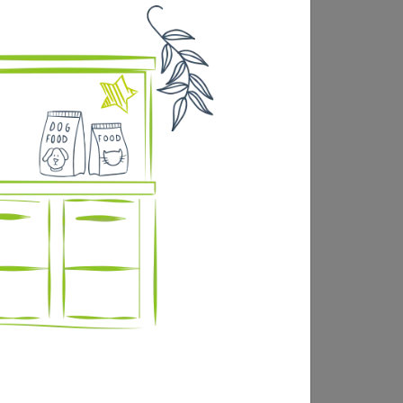
e docosahexaénoïque) pour aider à un
 immunitaire du chaton jusqu'à +50%*
 24 chatons pendant 44 semaines. Contribue
ur équilibrée en minéraux. INGRÉDIENT N°1 :
 Riz, Gluten de blé, Graisses animales,
minérales, Hydrolysat, Levures, Huile de
II) monohydraté: (Fe: 160); Iodate de calcium
 60); Sulfate de zinc monohydraté: (Zn: