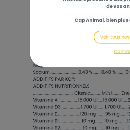
Fibres brutes......................12,00 %..........9,00 %......
de vos a
Cendres brutes.....................9,40 %..........9,00 %.....
Protéine brute digestible... 68 g/kg........ 78 g/
Cap Animal, bien plus 
Énergie digestible........ 11,0 MJ/kg...11,5 MJ/k
Énergie métabolisable. 10,2 MJ/kg...10,5 MJ/
Voir tous no
Amidon...............................17,50 %........23,00 %........
Sucre.....................................4,00 %..........9,00 %.........
Calcium.................................1,25 %..........1,10 %.......... 1
Conne
Phosphore............................0,45 %..........0,30 %.......
Magnésium...........................0,35 %..........0,30 %........
Sodium.................................0,43 %..........0,40 %.........
ADDITIFS PAR KG*:
ADDITIFS NUTRITIONNELS
.............................................. Classic.............Müsli.........
Vitamine A...................... 15.000 UI..... 15.000 UI...
Vitamine D3...................... 1.700 UI....... 1.700 UI......
Vitamine E......................... 120 mg...........95 mg......
Vitamine B1......................... 10 mg...........10 mg........
Vitamine B2......................... 10 mg...........10 mg........