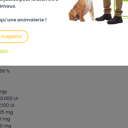
.. 12,00 %
nimaux
.
... 11,00 %
kg........ 80 g/kg
qu’une animalerie !
g...10,0 MJ/kg
kg.....9,2 MJ/kg
s magasins
 12,70 %
. 8,70 %
,40 %
xion
... 0,45 %
.. 0,35 %
. 0,60 %
.Energy
...20.000 UI
..2.100 UI
...125 mg
...10 mg
...10 mg