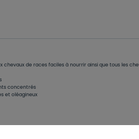
x chevaux de races faciles à nourrir ainsi que tous les ch
s
ents concentrés
es et oléagineux
hachée, pommes séchées, sirop de pomme, PalaSyrup (mél. 