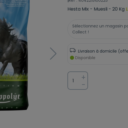
|
Réf : 4042215100225
Hesta Mix - Muesli - 20 Kg
L
Sélectionnez un magasin pour
Collect !
Livraison à domicile (off
Disponible
+
-