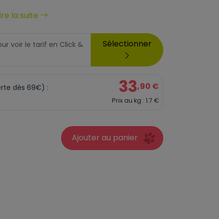
ire la suite
Sélectionner
 voir le tarif en Click &
33
,90 €
erte dès 69€) :
Prix au kg : 1.7 €
Ajouter au panier