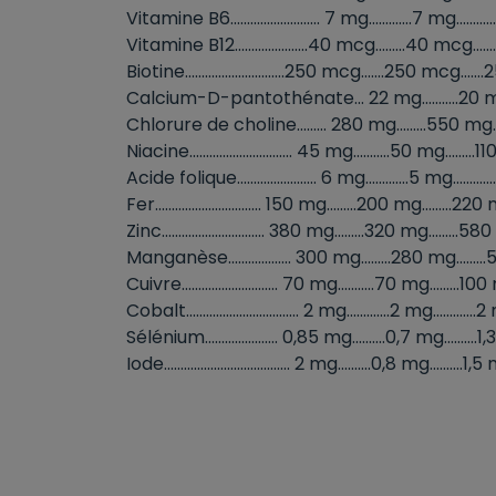
Vitamine B6........................... 7 mg.............7 mg........
Vitamine B12......................40 mcg.........40 mcg...
Biotine..............................250 mcg.......250 mcg...
Calcium-D-pantothénate... 22 mg...........20 mg.
Chlorure de choline......... 280 mg.........550 mg.
Niacine............................... 45 mg...........50 mg........
Acide folique........................ 6 mg.............5 mg........
Fer................................ 150 mg.........200 mg.........22
Zinc............................... 380 mg.........320 mg.........
Manganèse................... 300 mg.........280 mg......
Cuivre............................. 70 mg...........70 mg.........1
Cobalt.................................. 2 mg.............2 mg............
Sélénium...................... 0,85 mg..........0,7 mg..........
Iode...................................... 2 mg..........0,8 mg..........1