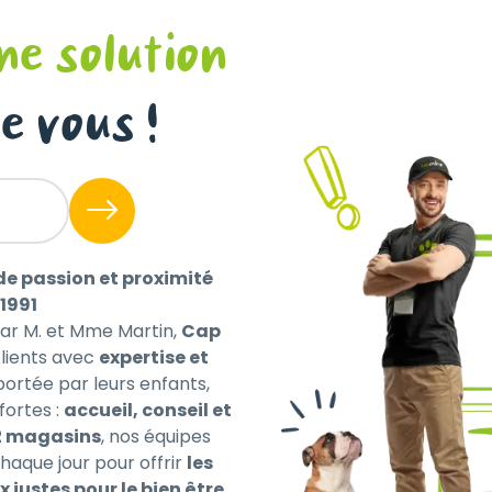
nesol, de fenouil, de cumin noir) 2,8 %, mélange d´huile (d
ndre, sauge, menthe poivrée, fenouil, marjolaine) 2,5 %, 
ne solution
gine minérale), peaux de raisin, sel, extrait des pèpins de
 de bière et de malt, germes d’orge, ail, protéine de poi
e vous !
’alimentation de base habituelle avec fourrage grossier d
v. 750 g
. 600 g
de passion et proximité
550 g
1991
écessaire. La quantité totale d'aliments doit être divisée 
par M. et Mme Martin,
Cap
ous vous recommandons d’utiliser également SemperMin® o
ients avec
expertise et
 portée par leurs enfants,
fortes :
accueil, conseil et
.Energy
2 magasins
, nos équipes
..... 10,00 %
haque jour pour offrir
les
....... 6,00 %
x justes pour le bien être