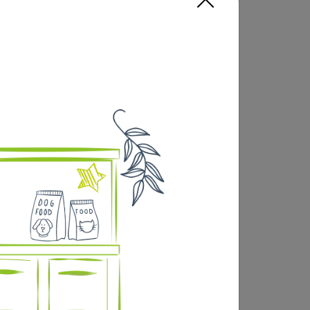
e lin, de tournesol, de germes de maïs)
morceaux de betteraves sucrières, germes de
 raisin, levure de bière, germes de blé,
s, acetate de magnésium, sulfate de
e qualité supérieure et / ou herbage. À
en plusieurs rations. Si vous utilisez une
u MicroVital®.