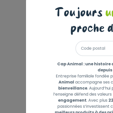
mélange, d‘huile de graines (de lin, de tour
pressée à froid 2,6 %, fines herbes (coria
Toujours
u
maïs, carbonate de calcium (marine et d’ori
farine d’algues marines, mélange de levure
magnésium, vinaigre de fruits
proche d
DOSAGE RECOMMANDÉ
En tant que complément alimentaire pour l
Code postal
partir d'une quantité de
Classic: env. 150–250 g 1 Litre équivaut à en
Müsli: env. 200–300 g 1 Litre équivaut à env
Cap Animal : une histoire 
Light: env. 100–150 g 1 Litre équivaut à env. 
depuis 
aucune minéralisation supplémentaire n'est n
Entreprise familiale fondée 
dose plus faible ou en cas de carence, n
Animal
accompagne ses cl
bienveillance
. Aujourd’hui
ÉLÉMENTS CONSTITUTIFS
l’enseigne défend des valeurs 
.............................................. Classic.............Müsli.........
engagement
. Avec plus
2
Protéines brutes................. 10,00 %........ 10,00 %...
passionnées s’investissent c
Matières grasses br..............4,30 %..........4,80 %...
meilleurs produits à des pri