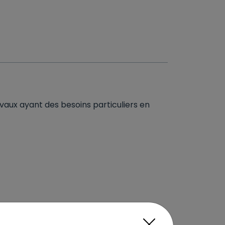
evaux ayant des besoins particuliers en
d'isomaltulose), son de blé, son d’avoine,