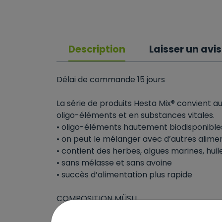
Description
Laisser un avis
Délai de commande 15 jours
La série de produits Hesta Mix® convient au
oligo-éléments et en substances vitales.
• oligo-éléments hautement biodisponible
• on peut le mélanger avec d’autres alim
• contient des herbes, algues marines, huil
• sans mélasse et sans avoine
• succès d’alimentation plus rapide
COMPOSITION MÜSLI
Flocons d’orge, flocons de maïs, luzerne 