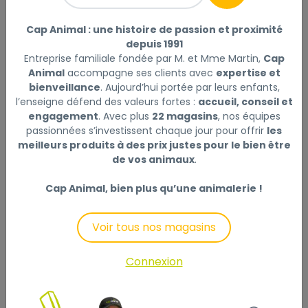
minérale), palationse, carottes, levure de bière, sirop
de de pomme, germes de maïs, extrait des pèpins de
Cap Animal : une histoire de passion et proximité
depuis 1991
raisin, sel, farine d‘algues marine, germes de blé, ail
Entreprise familiale fondée par M. et Mme Martin,
Cap
Animal
accompagne ses clients avec
expertise et
DOSAGE RECOMMANDÉ
bienveillance
. Aujourd’hui portée par leurs enfants,
En tant que complément alimentaire pour
l’enseigne défend des valeurs fortes :
accueil, conseil et
l’alimentation de base habituelle avec fourrage
engagement
. Avec plus
22 magasins
, nos équipes
grossier de qualité supérieure et / ou herbage. À
passionnées s’investissent chaque jour pour offrir
les
partir d'une quantité de
meilleurs produits à des prix justes pour le bien être
de vos animaux
.
Classic: env. 150–250 g 1 Litre équivaut à env. 750 g
Müsli: env. 200–300 g 1 Litre équivaut à env. 600 g
Cap Animal, bien plus qu’une animalerie !
Light: env. 100–150 g 1 Litre équivaut à env. 550 g
aucune minéralisation supplémentaire n'est
Voir tous nos magasins
nécessaire. La quantité totale
d'aliments doit être divisée en plusieurs rations.
Si vous utilisez une dose plus faible ou en cas de
Connexion
carence, nous vous
recommandons d’utiliser également SemperMin® ou