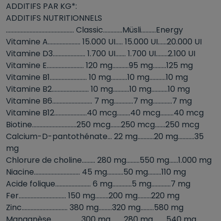
ADDITIFS PAR KG*:
ADDITIFS NUTRITIONNELS
.............................................. Classic.............Müsli..........Energy
Vitamine A...................... 15.000 UI..... 15.000 UI......20.000 UI
Vitamine D3...................... 1.700 UI....... 1.700 UI........2.100 UI
Vitamine E......................... 120 mg...........95 mg.........125 mg
Vitamine B1......................... 10 mg...........10 mg...........10 mg
Vitamine B2......................... 10 mg...........10 mg...........10 mg
Vitamine B6........................... 7 mg.............7 mg.............7 mg
Vitamine B12......................40 mcg.........40 mcg.........40 mcg
Biotine..............................250 mcg.......250 mcg.......250 mcg
Calcium-D-pantothénate... 22 mg...........20 mg...........35
mg
Chlorure de choline......... 280 mg.........550 mg......1.000 mg
Niacine............................... 45 mg...........50 mg.........110 mg
Acide folique........................ 6 mg.............5 mg.............7 mg
Fer................................ 150 mg.........200 mg.........220 mg
Zinc............................... 380 mg.........320 mg.........580 mg
Manganèse................... 300 mg.........280 mg.........540 mg