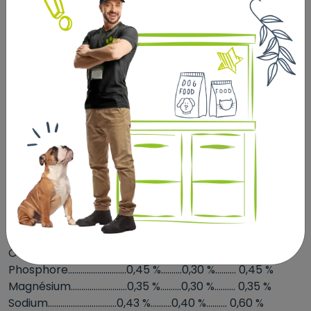
MicroVital®.
ÉLÉMENTS CONSTITUTIFS
.............................................. Classic.............Müsli..........Energy
Protéines brutes................. 10,00 %........ 10,00 %........ 10,00 %
Matières grasses br..............4,30 %..........4,80 %.......... 6,00 %
Fibres brutes......................12,00 %..........9,00 %........ 12,00 %
Cendres brutes.....................9,40 %..........9,00 %........ 11,00 %
Protéine brute digestible... 68 g/kg........ 78 g/kg........ 80
g/kg
Énergie digestible........ 11,0 MJ/kg...11,5 MJ/kg...10,0 MJ/kg
Énergie métabolisable. 10,2 MJ/kg...10,5 MJ/kg.....9,2
MJ/kg
Amidon...............................17,50 %........23,00 %........ 12,70 %
Sucre.....................................4,00 %..........9,00 %.......... 8,70 %
Calcium.................................1,25 %..........1,10 %.......... 1,40 %
Phosphore............................0,45 %..........0,30 %.......... 0,45 %
Magnésium...........................0,35 %..........0,30 %.......... 0,35 %
Sodium.................................0,43 %..........0,40 %.......... 0,60 %