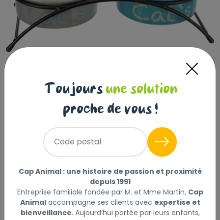
Set gamelles, en céramique/métal, 2
× 0,3 l/ø 12 cm/26 × 7 × 13 cm, gris
Toujours
une solution
clair/vieux rose/bleu clair
proche de vous !
TRIXIE
|
Réf : 4047974247914
Set gamelles, en céramique/métal, 2 × 0,3 l/ø 12
Code postal
cm/26 × 7 × 13 cm, gris clair/vieux rose/bleu clair
Lire
la suite
Cap Animal : une histoire de passion et proximité
depuis 1991
Sélectionner
Choisir mon magasin
Entreprise familiale fondée par M. et Mme Martin,
Cap
Animal
accompagne ses clients avec
expertise et
bienveillance
. Aujourd’hui portée par leurs enfants,
Livraison à domicile (offerte dès