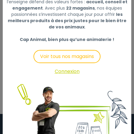
l’enseigne défend des valeurs fortes :
accueil, conseil et
69€) :
engagement
. Avec plus
22 magasins
, nos équipes
Non disponible en ligne
passionnées s’investissent chaque jour pour offrir
les
meilleurs produits à des prix justes pour le bien être
de vos animaux
.
Cap Animal, bien plus qu’une animalerie !
Description
Laisser un avis
Voir tous nos magasins
2 gamelles en céramique avec support support en
métal, revêtement poudré, noir pieds en caoutchouc
Connexion
anti-dérapant