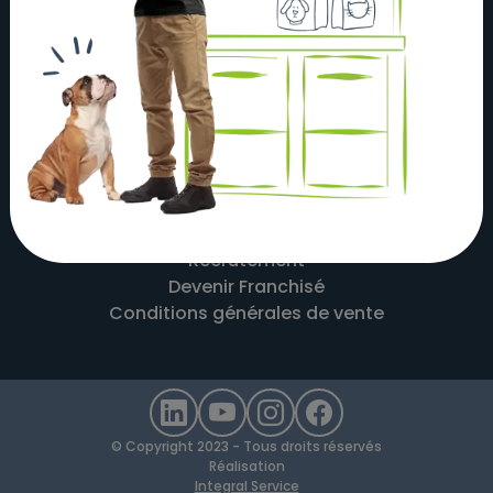
À propos
Actualités
Nos magasins
Nos partenaires
Nous contacter
Mentions légales
Recrutement
Devenir Franchisé
Conditions générales de vente
© Copyright 2023 - Tous droits réservés
Réalisation
Integral Service