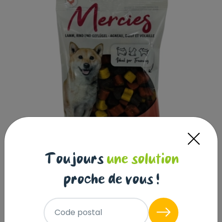
Toujours
une solution
proche de vous !
Mercies cœurs, 100g
Code postal
BUBI SNACK
|
Réf : 4250078906834