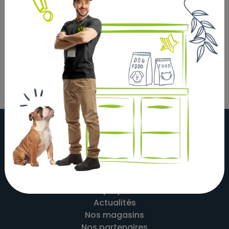
Composition:
Céréales et sous-produits végétaux, glycerine, viande
et sous-produits animaux, propylène glycol, huiles et
graisses.
À propos
Actualités
Nos magasins
Nos partenaires