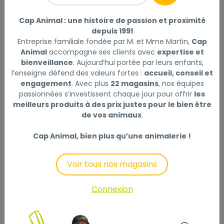
Mercies cœurs, 100g
Lire la suite
Cap Animal : une histoire de passion et proximité
depuis 1991
Sélectionner
Choisir mon magasin
Entreprise familiale fondée par M. et Mme Martin,
Cap
Animal
accompagne ses clients avec
expertise et
bienveillance
. Aujourd’hui portée par leurs enfants,
l’enseigne défend des valeurs fortes :
accueil, conseil et
Livraison à domicile (offerte dès
engagement
. Avec plus
22 magasins
, nos équipes
69€) :
passionnées s’investissent chaque jour pour offrir
les
Non disponible en ligne
meilleurs produits à des prix justes pour le bien être
Ce produit n'est disponible qu'en Click & Collect.
de vos animaux
.
Veuillez sélectionner un magasin.
Cap Animal, bien plus qu’une animalerie !
Voir tous nos magasins
Description
Laisser un avis
Connexion
Friandises cœurs Mercies pour chiens