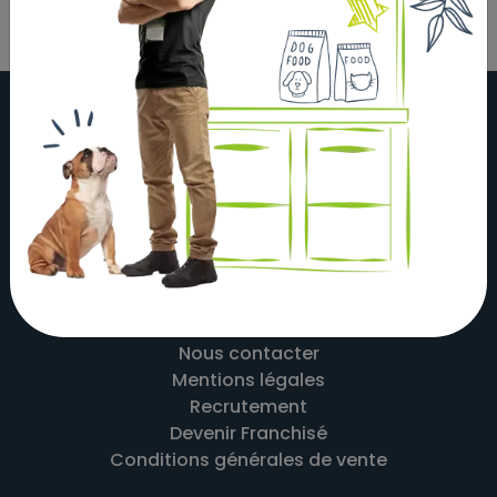
À propos
Actualités
Nos magasins
Nos partenaires
Nous contacter
Mentions légales
Recrutement
Devenir Franchisé
Conditions générales de vente