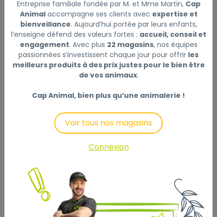
Entreprise familiale fondée par M. et Mme Martin,
Cap
69€) :
Prix au kg : 22.86 €
Animal
accompagne ses clients avec
expertise et
Disponible
bienveillance
. Aujourd’hui portée par leurs enfants,
l’enseigne défend des valeurs fortes :
accueil, conseil et
engagement
. Avec plus
22 magasins
, nos équipes
+
passionnées s’investissent chaque jour pour offrir
les
-
meilleurs produits à des prix justes pour le bien être
de vos animaux
.
Ajouter au panier
Cap Animal, bien plus qu’une animalerie !
Voir tous nos magasins
Description
Laisser un avis
Connexion
Bubi Nature est un aliment complémentaire pour
chat, de haute qualité, préparé avec des produits
100% naturels. Sans colorants ni conservateurs. /
Thon 75 %, bouillon de poisson 24 %, riz 1 %.