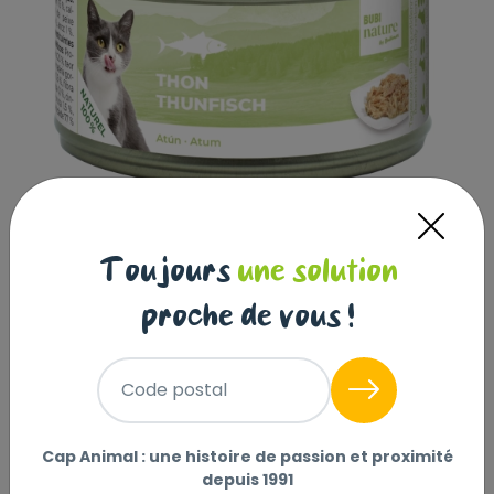
Bubi Nature, thon, 70g
Toujours
une solution
BUBI NATURE
|
Réf : 4250078990222
proche de vous !
Bubi Nature, thon, 70g
Lire la suite
Code postal
Sélectionner
Choisir mon magasin
Cap Animal : une histoire de passion et proximité
1
Livraison à domicile (offerte dès
depuis 1991
,60 €