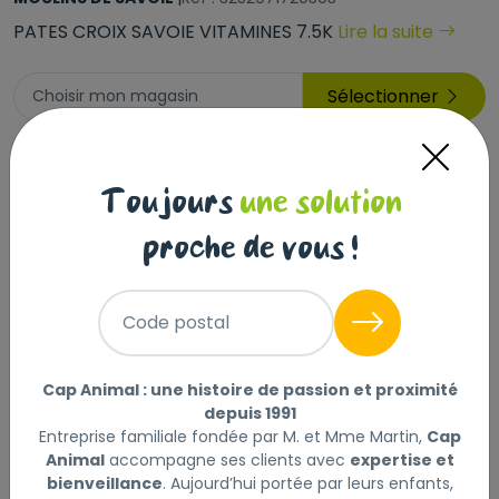
PATES CROIX SAVOIE VITAMINES 7.5K
Lire la suite
Sélectionner
Choisir mon magasin
21
Livraison à domicile (offerte dès
,30 €
69€) :
Toujours
une solution
Prix au kg : 2.84 €
Disponible
proche de vous !
+
-
Code postal
Ajouter au panier
Cap Animal : une histoire de passion et proximité
depuis 1991
Entreprise familiale fondée par M. et Mme Martin,
Cap
Animal
accompagne ses clients avec
expertise et
Description
Laisser un avis
bienveillance
. Aujourd’hui portée par leurs enfants,