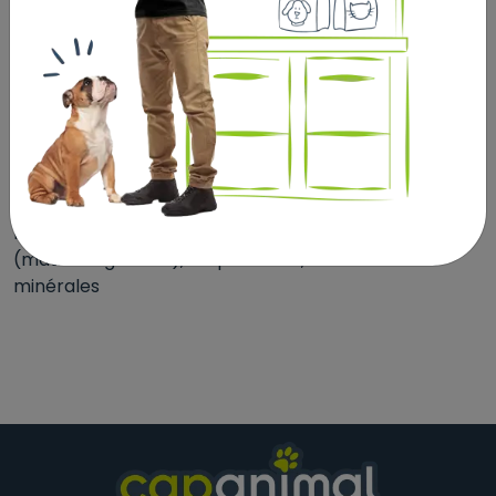
lait et vitamines
Détails
- Le blé dur: grâce à sa teneur élevé en protéines
végétales et en glucides il fournit à votre chien
l'énergie nécessaire à sa santé et sa vitalité.
- Le lait: il apporte naturellement à votre animal tous
les nutriments requis par ses besoins physiologiques,
notamment les vitamines, les glucides, les lipides
(matières grasses), les protéines, et les matières
minérales