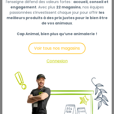
l’enseigne défend des valeurs fortes :
accueil, conseil et
engagement
. Avec plus
22 magasins
, nos équipes
Afin d'apporter à votre chien un aliment adapté à son
passionnées s’investissent chaque jour pour offrir
les
métabolisme et à son système digestif, Moulins de
meilleurs produits à des prix justes pour le bien être
Savoie a réalisé des pâtes, enrichies au lait,
de vos animaux
.
hautement digestes et facilitant l'assimilation de
l'amidon.
Cap Animal, bien plus qu’une animalerie !
Grâce à la teneur en vitamines de ces pâtes, votre
Voir tous nos magasins
chien bénéficiera d'apports de qualité pour son
alimentation, et donc d'une source d'énergie et de
Connexion
bien-être au quotidien.
Les pâtes précuites sont extrêmement simples et
rapides à administrer. Vous pouvez soit :
- les servir telles quelles accompagnées d’une
écuelle d’eau,
- soit les donner réhydratées.
Composition :
Semoule et gruau de blé dur, substances minérales,