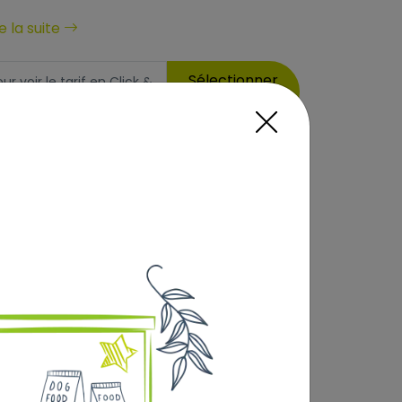
re la suite
Sélectionner
 voir le tarif en Click &
8
,80 €
erte dès 69€) :
Prix au kg : 8.8 €
Ajouter au panier