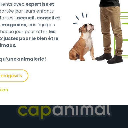
ients avec
expertise et
 portée par leurs enfants,
fortes :
accueil, conseil et
2 magasins
, nos équipes
haque jour pour offrir
les
x justes pour le bien être
nimaux
.
qu’une animalerie !
s magasins
xion