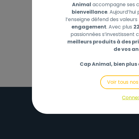
Animal
accompagne ses cl
bienveillance
. Aujourd’hui
l’enseigne défend des valeurs 
engagement
. Avec plus
2
Description
Laisser un avis
passionnées s’investissent c
meilleurs produits à des pri
du foin timothy vert très frais et pur
de vos a
Cap Animal, bien plus 
Voir tous no
Conne