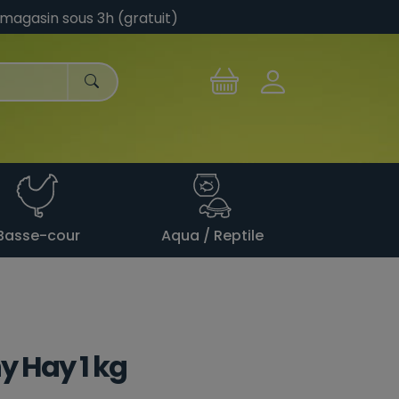
 magasin sous 3h (gratuit)
Basse-cour
Aqua / Reptile
y Hay 1 kg