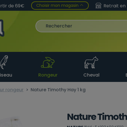
Choisir mon magasin
artir de 69€
Retrait en
iseau
Rongeur
Cheval
ur rongeur
Nature Timothy Hay 1 kg
Nature Timoth