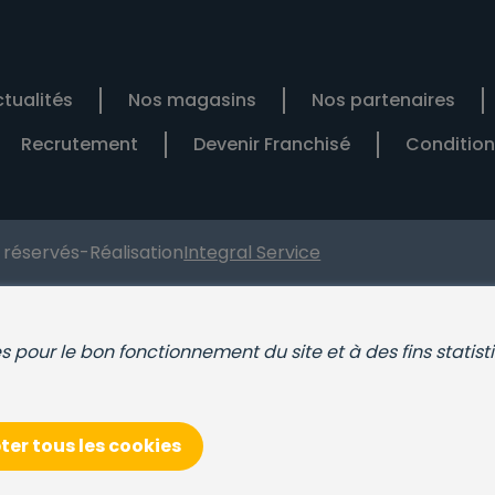
tualités
Nos magasins
Nos partenaires
Recrutement
Devenir Franchisé
Condition
s réservés
-
Réalisation
Integral Service
ies pour le bon fonctionnement du site et à des fins statist
er tous les cookies