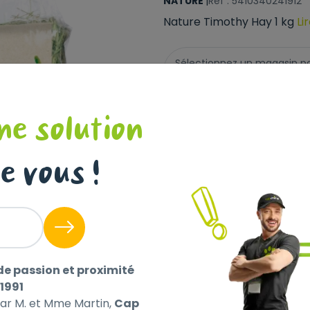
NATURE
|
Réf : 5410340241912
Nature Timothy Hay 1 kg
Li
Sélectionnez un magasin pour
Collect !
ne solution
Livraison à domicile (off
Disponible
e vous !
+
-
de passion et proximité
1991
par M. et Mme Martin,
Cap