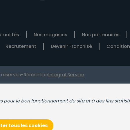
tualités
Nos magasins
Nos partenaires
Recrutement
Devenir Franchisé
Condition
s réservés
-
Réalisation
Integral Service
ies pour le bon fonctionnement du site et à des fins statist
er tous les cookies