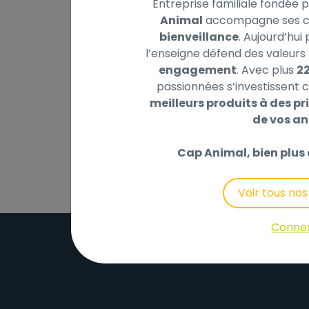
Entreprise familiale fondée 
Animal
accompagne ses cl
bienveillance
. Aujourd’hui
l’enseigne défend des valeurs 
Description
Laisser un avis
engagement
. Avec plus
2
passionnées s’investissent c
meilleurs produits à des pri
Ce harnais pour chat de Harms est à la foi
de vos a
respirants et est ajustable pour s'adapter 
Cap Animal, bien plus 
Voir tous no
Conne