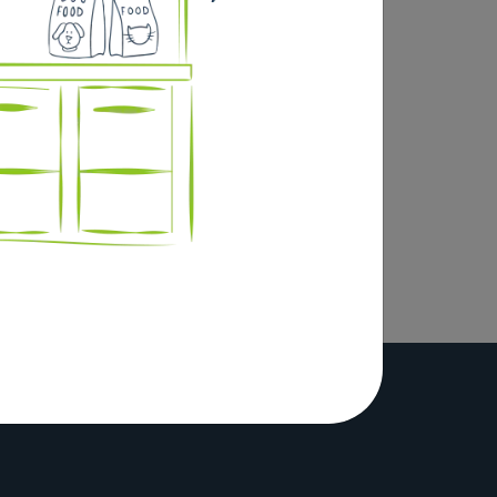
st fabriqué à partir de matériaux
 une laisse assortie.