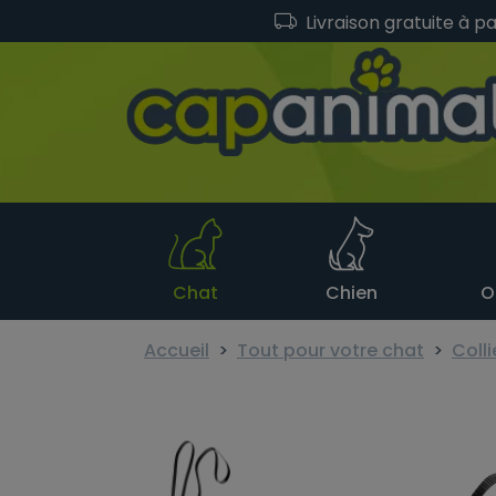
Livraison gratuite à p
Chat
Chien
O
Accueil
Tout pour votre chat
Colli