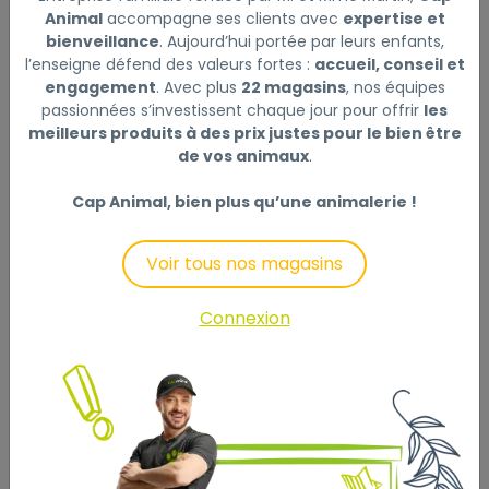
CARTOUCHE WATERCLEAR TAILLE S X2
Lire la suite
Animal
accompagne ses clients avec
expertise et
bienveillance
. Aujourd’hui portée par leurs enfants,
Ce produit n'est plus disponible
l’enseigne défend des valeurs fortes :
accueil, conseil et
engagement
. Avec plus
22 magasins
, nos équipes
passionnées s’investissent chaque jour pour offrir
les
meilleurs produits à des prix justes pour le bien être
de vos animaux
.
Description
Laisser un avis
Cap Animal, bien plus qu’une animalerie !
Cartouches taille S (X2) à changer chaque mois : pour
Voir tous nos magasins
CF 40, compatible Maggi 200 et SuperClean 40.
Permet de rendre l'eau cristalline et évite l'apparition
Connexion
des algues.
Pour Aqua 15, 20, 30, et Nexus 15 et 25.