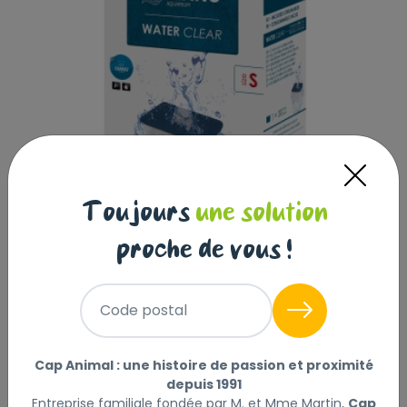
Toujours
une solution
proche de vous !
Code postal
CARTOUCHE WATERCLEAR TAILLE S X2
Cap Animal : une histoire de passion et proximité
|
Réf : 5607390560180
depuis 1991
Entreprise familiale fondée par M. et Mme Martin,
Cap