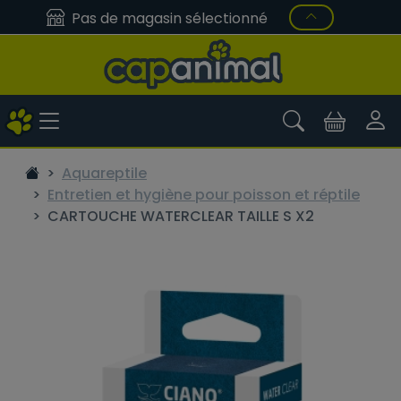
Pas de magasin sélectionné
Aquareptile
Entretien et hygiène pour poisson et réptile
CARTOUCHE WATERCLEAR TAILLE S X2