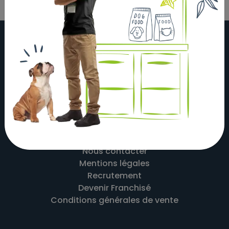
À propos
Actualités
Nos magasins
Nos partenaires
Nous contacter
Mentions légales
Recrutement
Devenir Franchisé
Conditions générales de vente