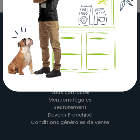
À propos
Actualités
Nos magasins
Nos partenaires
Nous contacter
Mentions légales
Recrutement
Devenir Franchisé
Conditions générales de vente