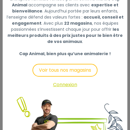
CARTOUCHES BIO-BACT TAILLE M X1
Lire la suite
Animal
accompagne ses clients avec
expertise et
bienveillance
. Aujourd’hui portée par leurs enfants,
Ce produit n'est plus disponible
l’enseigne défend des valeurs fortes :
accueil, conseil et
engagement
. Avec plus
22 magasins
, nos équipes
passionnées s’investissent chaque jour pour offrir
les
meilleurs produits à des prix justes pour le bien être
de vos animaux
.
Description
Laisser un avis
Cap Animal, bien plus qu’une animalerie !
Cartouches taille M (X1) à changer tous les 90 jours :
Voir tous nos magasins
pour CF 80, compatible Maggi 380, CFBIO 150&250 et
Superclean 60&90.
Connexion
Permet un développement bactérien important.
Pour Aqua 60, 80, Fishome 60, Aquarium 80