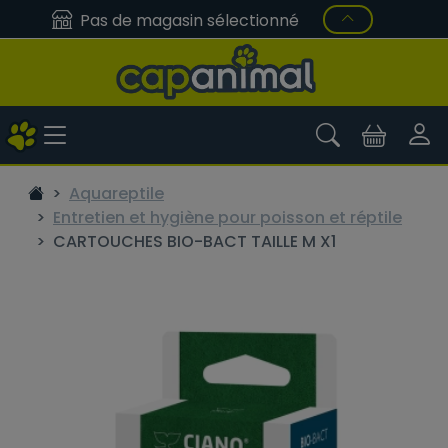
Pas de magasin sélectionné
Aquareptile
Entretien et hygiène pour poisson et réptile
CARTOUCHES BIO-BACT TAILLE M X1