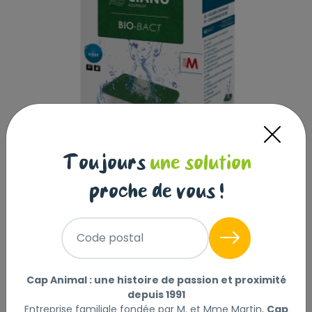
Toujours
une solution
proche de vous !
Code postal
CARTOUCHES BIO-BACT TAILLE M X1
Cap Animal : une histoire de passion et proximité
|
Réf : 5607390560234
depuis 1991
Entreprise familiale fondée par M. et Mme Martin,
Cap