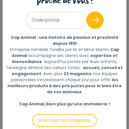
proche de vous !
Sélectionner
Choisir mon magasin
Code postal
28
Livraison à domicile (offerte dès
,00 €
69€) :
Prix au kg : 1.65 €
Disponible
Cap Animal : une histoire de passion et proximité
depuis 1991
Entreprise familiale fondée par M. et Mme Martin,
Cap
+
Animal
accompagne ses clients avec
expertise et
-
bienveillance
. Aujourd’hui portée par leurs enfants,
l’enseigne défend des valeurs fortes :
accueil, conseil et
Ajouter au panier
engagement
. Avec plus
22 magasins
, nos équipes
passionnées s’investissent chaque jour pour offrir
les
meilleurs produits à des prix justes pour le bien être
de vos animaux
.
Description
Laisser un avis
Cap Animal, bien plus qu’une animalerie !
Mélange de granulés pour cochons vietnamiens et
Voir tous nos magasins
cochons nains