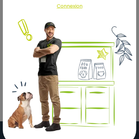
Connexion
Composition:
farine basse de blé | blé | aliment de tournesol | balles
de lin | pulpe de betterave séchée | flocons d'orge |
son de blé | maïs | maïs expansé | luzerne | orge |
caroube | aliment de colza | morceaux de carottes |
tourteau de pression de palmiste | mélasse de
betterave | flocons de pois | son de riz | vinasse |
graine de lin | son d’épeautre | chlorure de sodium |
phosphate monocalcique | herbes | carbonate de
calcium | aliment de soja (produit à partir de soja
génétiquement modifié)