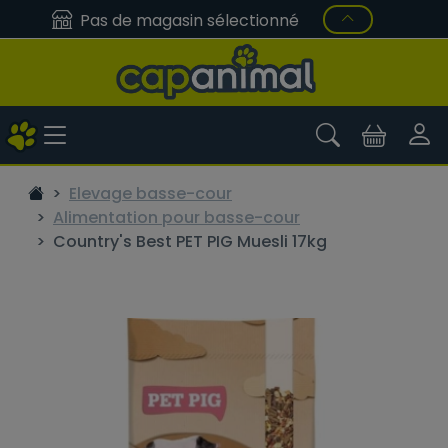
Pas de magasin sélectionné
Elevage basse-cour
Alimentation pour basse-cour
Country's Best PET PIG Muesli 17kg