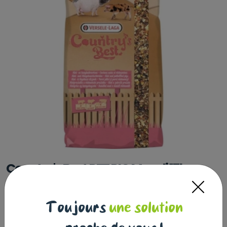
Country's Best PET PIG Muesli 17kg
Country's Best
|
Réf : 5410340512227
Country's Best PET PIG Muesli 17kg
Lire la suite
Toujours
une solution