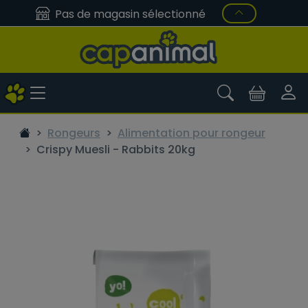
Pas de magasin sélectionné
Rongeurs
Alimentation pour rongeur
Crispy Muesli - Rabbits 20kg