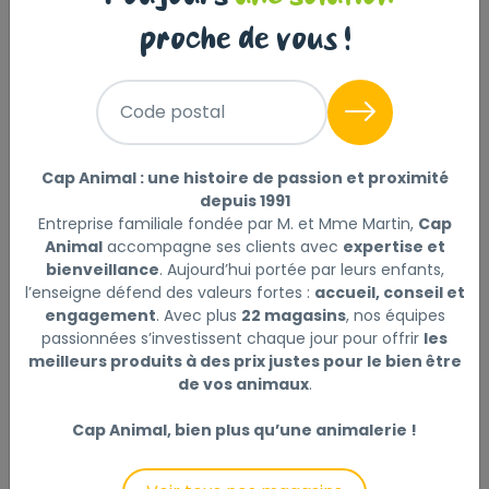
proche de vous !
Sélectionner
Choisir mon magasin
Code postal
Livraison à domicile (offerte dès
69€) :
Non disponible en ligne
Cap Animal : une histoire de passion et proximité
Ce produit n'est disponible qu'en Click & Collect.
depuis 1991
Veuillez sélectionner un magasin.
Entreprise familiale fondée par M. et Mme Martin,
Cap
Animal
accompagne ses clients avec
expertise et
bienveillance
. Aujourd’hui portée par leurs enfants,
l’enseigne défend des valeurs fortes :
accueil, conseil et
engagement
. Avec plus
22 magasins
, nos équipes
passionnées s’investissent chaque jour pour offrir
les
Description
Laisser un avis
meilleurs produits à des prix justes pour le bien être
de vos animaux
.
Mélange de qualité, riche en fibres, pour lapins (nains)
Cap Animal, bien plus qu’une animalerie !
Composition:
tourteau d'extraction de graines de tournesol |
luzerne | balles d?épeautre | remoulage de blé |