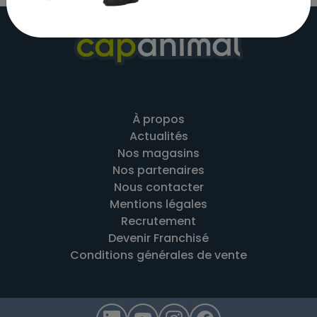
À propos
Actualités
Nos magasins
Nos partenaires
Nous contacter
Mentions légales
Recrutement
Devenir Franchisé
Conditions générales de vente