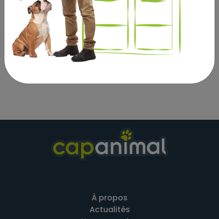
Recharge à utiliser uniquement avec le Diffuseur
Calmant de Beaphar. Cette boîte ne contient pas de
diffuseur il doit être acheté séparément.
Composition : Extraits naturels de Valériane et de
Lavandin.
À propos
Actualités