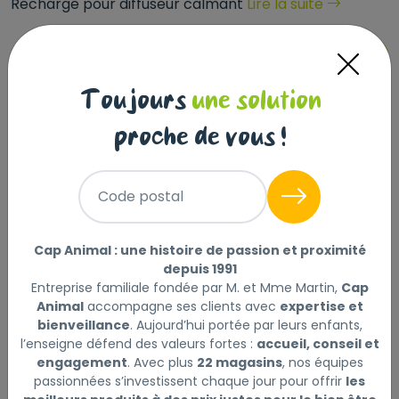
Recharge pour diffuseur calmant
Lire la suite
Sélectionner
Choisir mon magasin
Toujours
une solution
Livraison à domicile (offerte dès
proche de vous !
69€) :
Non disponible en ligne
Code postal
Cap Animal : une histoire de passion et proximité
Description
Laisser un avis
depuis 1991
Entreprise familiale fondée par M. et Mme Martin,
Cap
La recharge calmante de Beaphar est spécialement
Animal
accompagne ses clients avec
expertise et
bienveillance
. Aujourd’hui portée par leurs enfants,
conçue pour être utilisée avec le Diffuseur Calmant
l’enseigne défend des valeurs fortes :
accueil, conseil et
de Beaphar. Elle constitue la solution idéale pour
engagement
. Avec plus
22 magasins
, nos équipes
apaiser votre chien. Elle réduit le stress et les
passionnées s’investissent chaque jour pour offrir
les
problèmes comportementaux, grâce à la diffusion