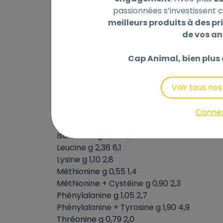
Phosphore g 0,60 1,6
passionnées s’investissent c
Sodium g 0,25 0,6
meilleurs produits à des pri
Potassium g 0,75 1,9
de vos a
Magnésium g 0,08 0,2
Chlorure g 0,75 1,9
Cap Animal, bien plus 
Soufre g 0,45 1,2
Zinc* mg 15 38
Voir tous no
Oméga-3 g 0,35 0,9
Oméga-6 g 2,90 7,5
Arginine g 1,11 2,9
Conne
Histidine g 0,48 1,2
Isoleucine g 0,86 2,2
Leucine g 2,36 6,1
Lysine g 1,10 2,8
Méthionine g 0,55 1,4
Méthionine + Cystéine g 0,90 2,3
Phénylalanine g 1,05 2,7
Phénylalanine + Tyrosine g 1,90 4,9
Thréonine g 0,79 2,0