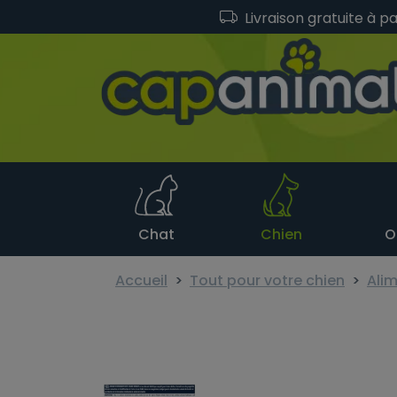
Livraison gratuite à p
Chat
Chien
O
Accueil
Tout pour votre chien
Alim