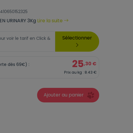
8410650152325
EN URINARY 3Kg
Lire la suite
Sélectionner
 voir le tarif en Click &
25
,30 €
erte dès 69€) :
Prix au kg : 8.43 €
Ajouter au panier