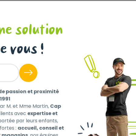
ne solution
 86 mg)
 8.8 mg)
e vous !
g (Mn: 40 mg)
 148 mg)
de passion et proximité
1991
par M. et Mme Martin,
Cap
ients avec
expertise et
 portée par leurs enfants,
fortes :
accueil, conseil et
2 magasins
, nos équipes