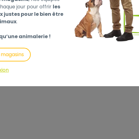
haque jour pour offrir
les
x justes pour le bien être
nimaux
.
qu’une animalerie !
s magasins
xion