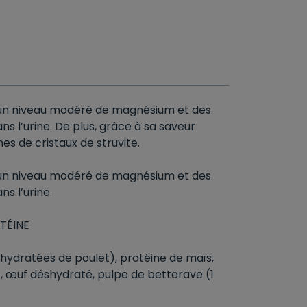
 un niveau modéré de magnésium et des
ns l’urine. De plus, grâce à sa saveur
es de cristaux de struvite.
 un niveau modéré de magnésium et des
s l’urine.
TÉINE
shydratées de poulet), protéine de maïs,
n), œuf déshydraté, pulpe de betterave (1