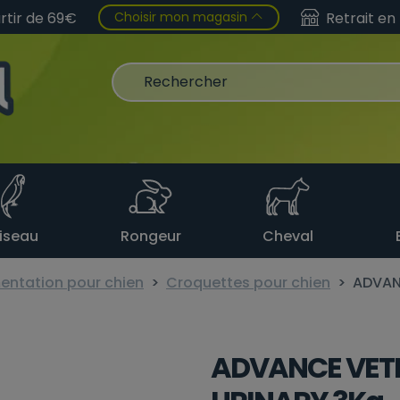
Choisir mon magasin
artir de 69€
Retrait en
iseau
Rongeur
Cheval
entation pour chien
Croquettes pour chien
ADVAN
ADVANCE VETE