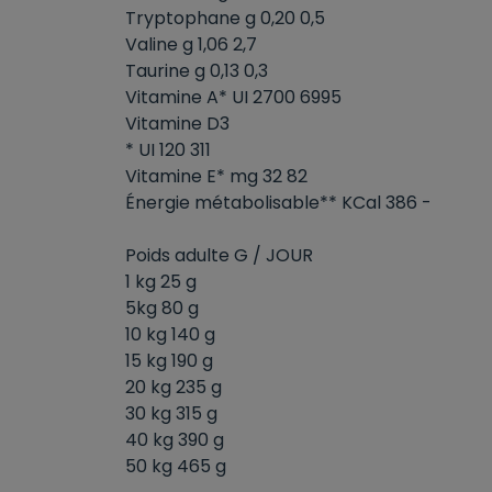
Tryptophane g 0,20 0,5
Valine g 1,06 2,7
Taurine g 0,13 0,3
Vitamine A* UI 2700 6995
Vitamine D3
* UI 120 311
Vitamine E* mg 32 82
Énergie métabolisable** KCal 386 -
Poids adulte G / JOUR
1 kg 25 g
5kg 80 g
10 kg 140 g
15 kg 190 g
20 kg 235 g
30 kg 315 g
40 kg 390 g
50 kg 465 g