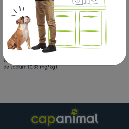
Additifs :
Additifs nutritionnels :
Vitamine A (2.700 UI/kg), vitamine D3 (1. 800 UI/kg),
vitamine E (450 mg/kg), vitamine C (350 mg/kg),
vitamine B12 (0,58 mg/kg), sulfate de fer
monohydraté (358 mg/kg), iodure de potassium (2,6
mg/kg), sulfate de cuivre pentahydraté (45 mg/kg),
sulfate de manganèse monohydraté (169 mg/kg),
sulfate de zinc monohydraté (407 mg/kg), sélénite
de sodium (0,33 mg/kg).