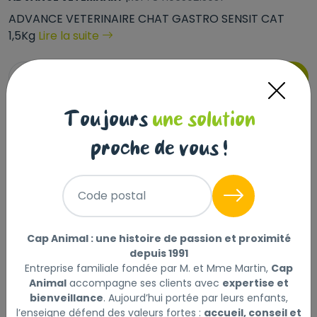
ADVANCE VETERINAIRE CHAT GASTRO SENSIT CAT
1,5Kg
Lire la suite
Sélectionner
Choisir mon magasin
Toujours
une solution
17
Livraison à domicile (offerte dès
,50 €
69€) :
proche de vous !
Prix au kg : 11.67 €
Disponible
Code postal
+
-
Cap Animal : une histoire de passion et proximité
Ajouter au panier
depuis 1991
Entreprise familiale fondée par M. et Mme Martin,
Cap
Animal
accompagne ses clients avec
expertise et
bienveillance
. Aujourd’hui portée par leurs enfants,
l’enseigne défend des valeurs fortes :
accueil, conseil et
Description
Laisser un avis