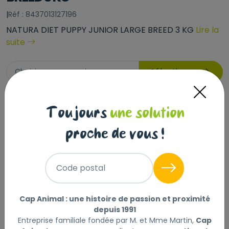
|
Réf : 8437013127196
NATURA DIET PUPPY JUNIOR LARGE BREED 3 KG
Lire la
suite
Sélectionner
Choisir mon magasin
26
Livraison à domicile (offerte dès
,90 €
Toujours
une solution
69€) :
Prix au kg : 8.97 €
Disponible
proche de vous !
+
Code postal
-
Ajouter au panier
Cap Animal : une histoire de passion et proximité
depuis 1991
Entreprise familiale fondée par M. et Mme Martin,
Cap