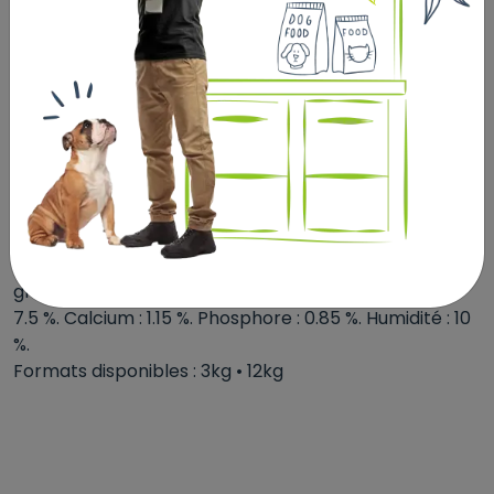
déshydratées, extrait de graine de pissenlit, brocoli
déshydraté, extrait de graine de thé vert, camomille
déshydratée, extrait d’agrumes, huile de bourrache,
extrait de graine d’origan, extrait de graine de
chardon Marie, myrtilles, L-carnitine, taurine, FOS,
MOS, probiotiques, PROSAFE COMPLEX (0.03%):
romarin, clou de girofle, pamplemousse et extrait de
raisin déshydratés, huiles végétales riches en alpha-
tocophérols.
*Assimilables et digestes.
Composants analytiques : Protéine : 34 %. Contenu en
graisse : 14 %. Fibre brute : 2 %. Matière inorganique :
7.5 %. Calcium : 1.15 %. Phosphore : 0.85 %. Humidité : 10
%.
Formats disponibles : 3kg • 12kg