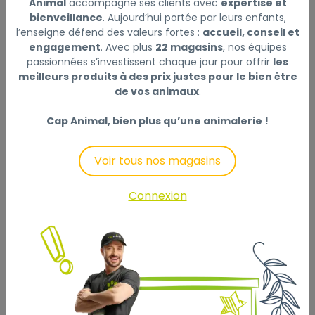
Animal
accompagne ses clients avec
expertise et
bienveillance
. Aujourd’hui portée par leurs enfants,
Description
Laisser un avis
l’enseigne défend des valeurs fortes :
accueil, conseil et
engagement
. Avec plus
22 magasins
, nos équipes
Aliment complet et équilibré pour des chiots de race
passionnées s’investissent chaque jour pour offrir
les
meilleurs produits à des prix justes pour le bien être
géante jusqu'à 8-14 mois. Un régime alimentaire
de vos animaux
.
naturelle et nutritive qui, grâce à sa haute digestibilité,
renforce son système immunitaire et favorise un bon
Cap Animal, bien plus qu’une animalerie !
développement articulaire ainsi qu'une croissance
optimale.
Voir tous nos magasins
Composition : Viande de poulet déshydratée (28 %),
riz (25 %), concentré de protéines végétales AD*,
Connexion
graisse de poulet, pomme déshydratée (9 %), saumon
déshydraté (3 %), fibres végétales, huile de saumon,
huile de lin, chlorure de sodium, œuf en poudre, yucca
déshydraté, levure de bière. PROHEALTH (1%): extrait
de moule à lèvres vertes, extrait de krill, carotte
déshydratée, tomate déshydraté, œillet d’Inde
déshydraté, luzerne déshydratée, algues