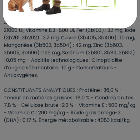
DHA), farine de tagète. * L.I.P. : protéine sélectionnée
pour sa très haute digestibilité.
ADDITIFS (au kg) : Additifs nutritionnels : Vitamine A :
21000 UI, Vitamine D3 : 800 UI, Fer (3b103) : 32 mg, Iode
(3b201, 3b202) : 3,2 mg, Cuivre (3b405, 3b406) : 10 mg,
Manganèse (3b502, 3b504) : 42 mg, Zinc (3b603,
3b605, 3b606) : 126 mg, Sélénium (3b801, 3b811, 3b812)
: 0,05 mg - Additifs technologiques : Clinoptilolite
d’origine sédimentaire : 10 g - Conservateurs -
Antioxygènes.
CONSTITUANTS ANALYTIQUES : Protéine : 36,0 % -
Teneur en matières grasses : 18,0 % - Cendres brutes :
7,8 % - Cellulose brute : 2,3 % - Vitamine E : 500 mg/kg
- Vitamine C : 200 mg/kg - Acide gras oméga-3
(DHA) : 0,17 %. Énergie métabolisable : 4083 kcal/kg.