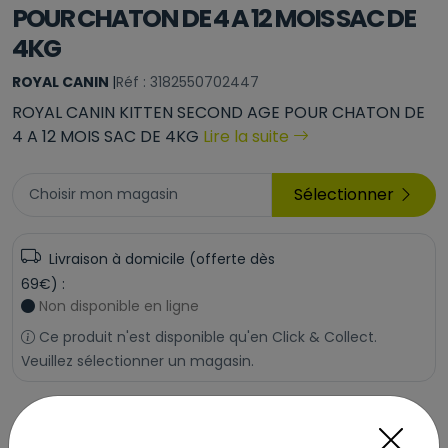
POUR CHATON DE 4 A 12 MOIS SAC DE
4KG
ROYAL CANIN
|
Réf : 3182550702447
ROYAL CANIN KITTEN SECOND AGE POUR CHATON DE
4 A 12 MOIS SAC DE 4KG
Lire la suite
Sélectionner
Choisir mon magasin
Livraison à domicile (offerte dès
69€) :
Non disponible en ligne
Ce produit n'est disponible qu'en Click & Collect.
Veuillez sélectionner un magasin.