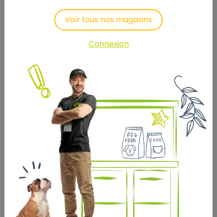
développement cérébral du chaton et favoriser la
santé visuelle.
Voir tous nos magasins
Soutien du microbiome
Connexion
Une combinaison de prébiotiques (MOS) et de
protéines hautement digestibles pour favoriser
l’équilibre du microbiote intestinal pour une santé
digestive optimale.
COMPOSITION : protéines de volaille déshydratées, riz,
gluten de blé*, graisses animales, farine de maïs,
protéines animales hydrolysées, farine de blé, gluten
de maïs, produits de levures, pulpe de betterave,
fibres végétales, sels minéraux, huile de soja, huile de
poisson, téguments et graines de psyllium, fructo-
oligosaccharides, levures hydrolysées (source de
mannan-oligosaccharides et de bêta-glucanes)
(0,29 %), huile d’algues Schizochytrium sp. (source de