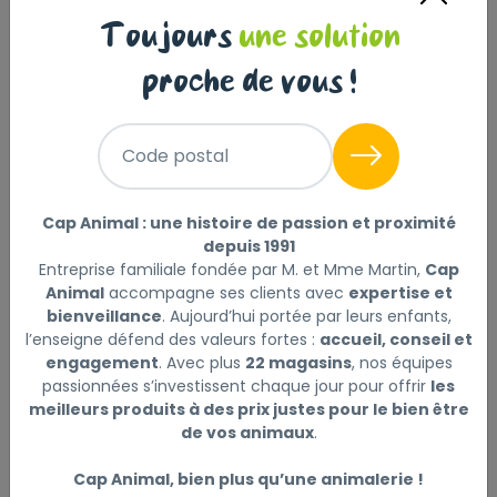
Description
Laisser un avis
Toujours
une solution
proche de vous !
Aliment sec pour chats
Aliment complet pour chats - Spécial chatons 2e âge
(jusqu’à 12 mois).
Code postal
Nutrition adaptée à la deuxième phase de croissance
Teneur adaptée en protéines, vitamines et minéraux
Cap Animal : une histoire de passion et proximité
depuis 1991
pour soutenir la croissance.
Entreprise familiale fondée par M. et Mme Martin,
Cap
Animal
accompagne ses clients avec
expertise et
Système immunitaire fort
bienveillance
. Aujourd’hui portée par leurs enfants,
Aide à soutenir le développement du système
l’enseigne défend des valeurs fortes :
accueil, conseil et
immunitaire du chaton grâce à la présence d’un
engagement
. Avec plus
22 magasins
, nos équipes
complexe scientifiquement prouvé, comprenant les
passionnées s’investissent chaque jour pour offrir
les
vitamines E et C.
meilleurs produits à des prix justes pour le bien être
de vos animaux
.
Développement cérébral
Cap Animal, bien plus qu’une animalerie !
Enrichi en acide gras oméga-3 (DHA) pour soutenir le