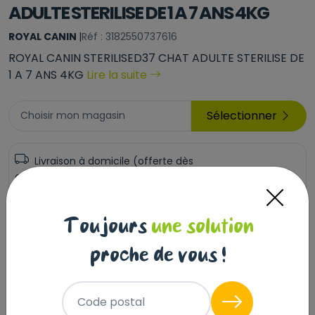
ADULTE STERILISE DE 1 A 7 ANS 4KG
ROYAL CANIN
|
Réf : 3182550737616
ROYAL CANIN STERILISED37 CHAT ADULTE STERILISE DE
1 A 7 ANS 4KG
Lire la suite
Sélectionner
Choisir mon magasin
Livraison à domicile (offerte dès
69€) :
Non disponible en ligne
Ce produit n'est disponible qu'en Click & Collect.
Toujours
une solution
Veuillez sélectionner un magasin.
proche de vous !
Code postal
Description
Laisser un avis