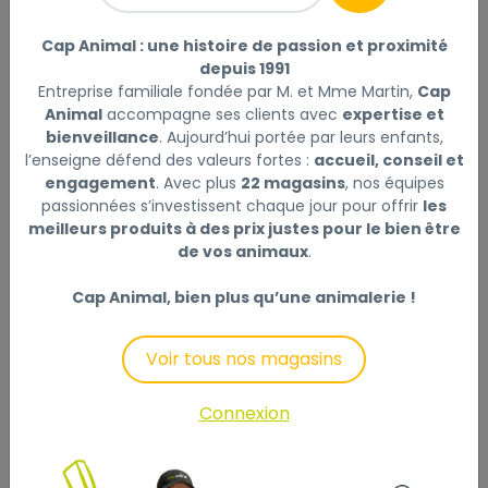
Cap Animal : une histoire de passion et proximité
Aliment sec pour chats
depuis 1991
Aliment complet et équilibré pour chats stérilisés (de
Entreprise familiale fondée par M. et Mme Martin,
Cap
1 à 7 ans).
Animal
accompagne ses clients avec
expertise et
Contrôle de la prise de poids
bienveillance
. Aujourd’hui portée par leurs enfants,
Après la stérilisation, les besoins énergétiques des
l’enseigne défend des valeurs fortes :
accueil, conseil et
engagement
. Avec plus
22 magasins
, nos équipes
chats diminuent. ROYAL CANIN® Sterilised 37 aide à
passionnées s’investissent chaque jour pour offrir
les
limiter le risque de prise de poids excessive grâce à
meilleurs produits à des prix justes pour le bien être
une teneur modérée en matières grasses et à un
de vos animaux
.
rationnement quotidien adapté.
Cap Animal, bien plus qu’une animalerie !
Santé urinaire
Favorise la bonne santé du système urinaire grâce à
Voir tous nos magasins
un apport adéquat en minéraux.
Connexion
Teneur élevée en protéines
Aide à maintenir la masse musculaire grâce à une
teneur élevée en protéines.