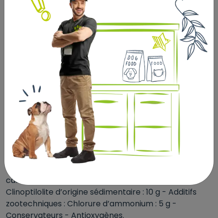
Enrichi en L-carnitine
La L-carnitine contribue au métabolisme des graisses.
Composition : protéines de volaille déshydratées,
maïs, isolat de protéines végétales*, fibres végétales,
graisses animales, hydrolysat de protéines animales,
riz, blé, pulpe de betterave, gluten de maïs, levures et
composants de levures, sels minéraux, huile de
poisson, fructo-oligosaccharides, huile de soja.
Additifs (au kg) : Additifs nutritionnels : Vitamine A :
19000 UI, Vitamine D3 : 1000 UI, E1 (Fer) : 31 mg, E2
(Iode) : 3,1 mg, E4 (Cuivre) : 10 mg, E5 (Manganèse) : 41
mg, E6 (Zinc) : 122 mg, E8 (Sélénium) : 0,05 mg, L-
carnitine : 100 mg - Additifs technologiques :
Clinoptilolite d’origine sédimentaire : 10 g - Additifs
zootechniques : Chlorure d’ammonium : 5 g -
Conservateurs - Antioxygènes.