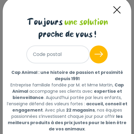
Aliment complet pour chiens Yorkshire Terrier
adultes et matures - À partir de 10 mois
Toujours
une solution
SANTÉ DU PELAGE
proche de vous !
Le poil du Yorkshire Terrier est connu pour sa
croissance continue et sa douceur naturelle. Cette
formule exclusive aide à maintenir la santé du long
Code postal
pelage du Yorkshire Terrier. Enrichi avec des teneurs
adaptées en acides gras oméga-3, oméga-6, en huile
de bourrache et en biotine.
Cap Animal : une histoire de passion et proximité
depuis 1991
SATISFAIT LES APPÉTITS DIFFICILES
Entreprise familiale fondée par M. et Mme Martin,
Cap
Avec un appétit extrêmement difficile, le Yorkshire
Animal
accompagne ses clients avec
expertise et
bienveillance
. Aujourd’hui portée par leurs enfants,
Terrier bénéficie d’un aliment hautement appétent.
l’enseigne défend des valeurs fortes :
accueil, conseil et
Cette formule aide à satisfaire les appétits les plus
engagement
. Avec plus
22 magasins
, nos équipes
difficiles grâce à une combinaison de saveurs et
passionnées s’investissent chaque jour pour offrir
les
d’arômes exceptionnels.
meilleurs produits à des prix justes pour le bien être
de vos animaux
.