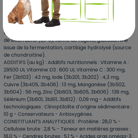
hydrolysées, fibres végétales, pulpe de betterave,
substances minérales (dont triphosphate
pentasodique (0,35 %)), huile de poissons, huile de
soja, produits de levures, fructo-oligosaccharides,
levures (source de mannan-oligosaccharides), huile
de bourrache (0,1 %), farine de tagète, glucosamine
issue de la fermentation, cartilage hydrolysé (source
de chondroïtine).
ADDITIFS (au kg) : Additifs nutritionnels : Vitamine A :
29500 UI, Vitamine D3 : 800 UI, Vitamine C : 300 mg,
Fer (3b103) : 43 mg, Iode (3b201, 3b202) : 4,3 mg,
Cuivre (3b405, 3b406) : 13 mg, Manganèse (3b502,
3b504) : 56 mg, Zinc (3b603, 3b605, 3b606) : 139 mg,
Sélénium (3b801, 3b811, 3b812) : 0,09 mg - Additifs
technologiques : Clinoptilolite d’origine sédimentaire :
10 g - Conservateurs - Antioxygènes.
CONSTITUANTS ANALYTIQUES : Protéine : 28,0 % -
Cellulose brute : 2,8 % - Teneur en matières grasses :
18,0 % - Cendres brutes : 5,1 % - Acides gras oméga-3 :