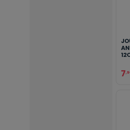
JO
AN
12
7
,9