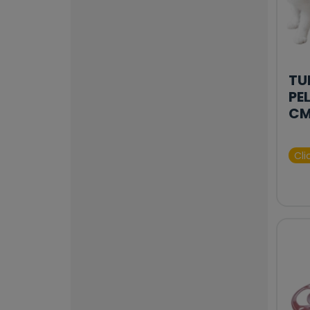
TU
PE
CM
Cli