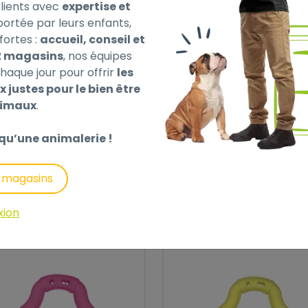
ients avec
expertise et
 portée par leurs enfants,
fortes :
accueil, conseil et
2 magasins
, nos équipes
haque jour pour offrir
les
x justes pour le bien être
nimaux
.
UET CHAT JEANY
JOUET CHAT TREA
URIS BLEU 18CM
WOBBLER 8,5CM
qu’une animalerie !
8
40 €
,40 €
s magasins
xion