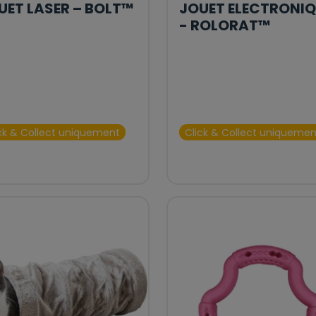
UET LASER – BOLT™
JOUET ELECTRONIQ
- ROLORAT™
ck & Collect uniquement
Click & Collect uniquemen