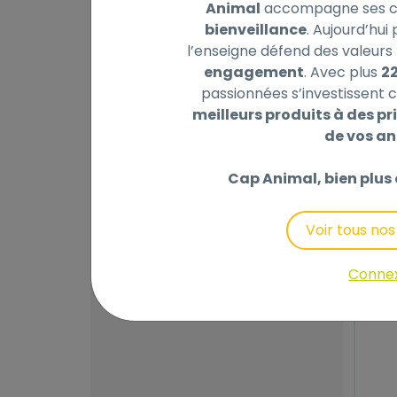
Animal
accompagne ses cl
bienveillance
. Aujourd’hui
l’enseigne défend des valeurs 
engagement
. Avec plus
2
passionnées s’investissent c
meilleurs produits à des pri
de vos a
JO
SO
Cap Animal, bien plus 
8
,
Voir tous no
Conne