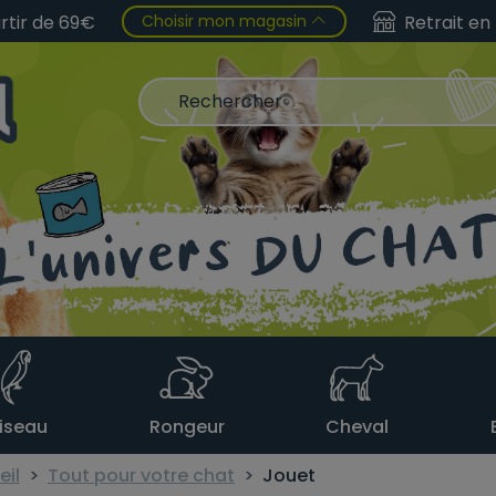
Choisir mon magasin
artir de 69€
Retrait en
iseau
Rongeur
Cheval
eil
Tout pour votre chat
Jouet