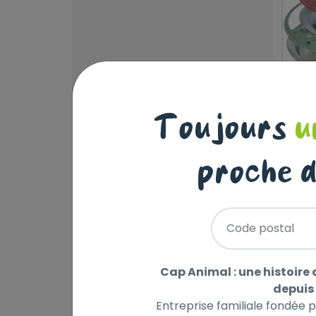
CA
Toujours
u
PLA
C
proche d
12
Code postal
Cap Animal : une histoire 
depuis 
Entreprise familiale fondée 