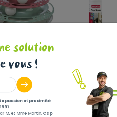
TCH THE BALLS, EN
PLAY SPRAY,
ne solution
STIQUE, Ø 25 × 13
PULVÉRISATEUR
M
ATTRACTIF
e vous !
12
,99 €
,90 €
de passion et proximité
1991
par M. et Mme Martin,
Cap