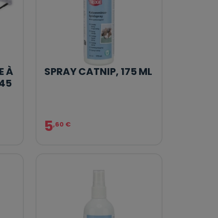
E À
SPRAY CATNIP, 175 ML
 45
5
,60 €