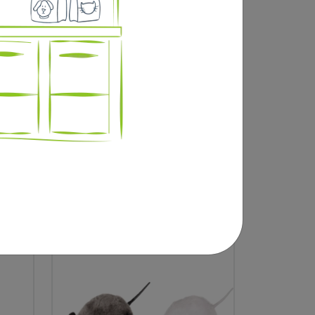
T
SOURIS GRISE 5CM
SACHET DE 12 SOURIS
8
,40 €