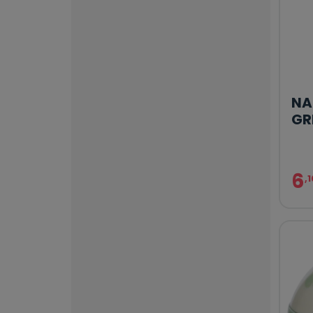
NA
GR
6
,