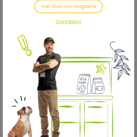
Voir tous nos magasins
CARNILOVE JERKY JERKY
Connexion
FILET AGNEAU SAUMON 100
GR
4
,50 €
Prix au kg : 45 €