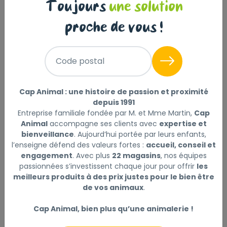
Toujours
une solution
proche de vous !
BAB'IN TERRINE CHIEN
ADULTE POULET - 400G
Code postal
3
,59 €
Cap Animal : une histoire de passion et proximité
Prix au kg : 8.98 €
depuis 1991
Entreprise familiale fondée par M. et Mme Martin,
Cap
Animal
accompagne ses clients avec
expertise et
bienveillance
. Aujourd’hui portée par leurs enfants,
l’enseigne défend des valeurs fortes :
accueil, conseil et
engagement
. Avec plus
22 magasins
, nos équipes
passionnées s’investissent chaque jour pour offrir
les
meilleurs produits à des prix justes pour le bien être
de vos animaux
.
Cap Animal, bien plus qu’une animalerie !