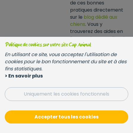
de ces bonnes
pratiques directement
sur le
blog dédié aux
chiens
. Vous y
trouverez des aides en
ligne et des conseils qui
vous permettrons
Politique de cookies sur votre site Cap Animal.
d'êttre serein en toute
En utilisant ce site, vous acceptez l'utilisation de
circonstance.
cookies pour le bon fonctionnement du site et à des
fins statistiques.
> En savoir plus
Uniquement les cookies fonctionnels
Accepter tous les cookies
À propos