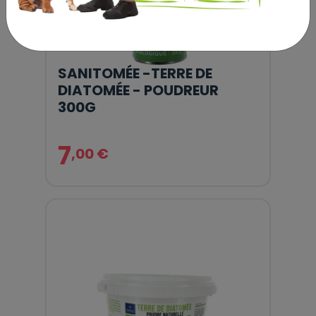
SANITOMÉE -TERRE DE
DIATOMÉE - POUDREUR
300G
7
,00 €