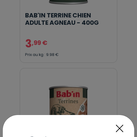
BAB'IN TERRINE CHIEN
ADULTE AGNEAU - 400G
3
,99 €
Prix au kg : 9.98 €