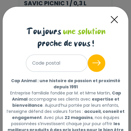
SAVIC PICNIC 1 / 0,3 L
1
,00 €
Toujours
une solution
proche de vous !
Code postal
Cap Animal : une histoire de passion et proximité
depuis 1991
Entreprise familiale fondée par M. et Mme Martin,
Cap
Animal
accompagne ses clients avec
expertise et
bienveillance
. Aujourd’hui portée par leurs enfants,
l’enseigne défend des valeurs fortes :
accueil, conseil et
engagement
. Avec plus
22 magasins
, nos équipes
SAVIC DELICE DOUBLE / 2 X
passionnées s’investissent chaque jour pour offrir
les
meilleurs produits à des prix justes pour le bien être