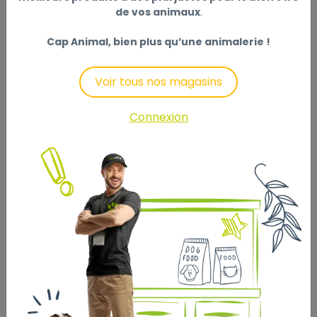
0,2 L
de vos animaux
.
4
Cap Animal, bien plus qu’une animalerie !
,50 €
Voir tous nos magasins
Connexion
SAVIC DELICE CAT / 0,2 L