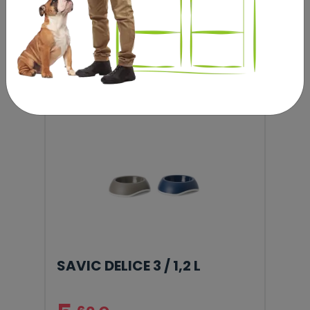
3
,30 €
SAVIC DELICE 3 / 1,2 L